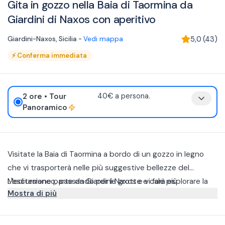
Gita in gozzo nella Baia di Taormina da
Giardini di Naxos con aperitivo
Giardini-Naxos
,
Sicilia
-
Vedi mappa
5,0
(
43
)
⚡
Conferma immediata
2 ore
• Tour
40€ a persona.
Panoramico
Visitate la Baia di Taormina a bordo di un gozzo in legno
che vi trasporterà nelle più suggestive bellezze del
Mediterraneo, passando per le grotte e cale più
L'escursione parte da Giardini Naxos e vi farà esplorare la
Mostra di più
affascinanti della Sicilia, come la Grotta Azzurra e la Grotta
Riserva Marina dell'Isola Bella, la Grotta Azzurra, la Grotta
degli Innamorati.
degli Innamorati e la Grotta dei Coralli. Scoprirete anche le
Durante la navigazione vi verrà offerto un aperitivo a bordo
baie di Mazzarò e San Nicola, percorrendo la costa siciliana
a base di prodotti tipici siciliani. Inoltre, durante le diverse