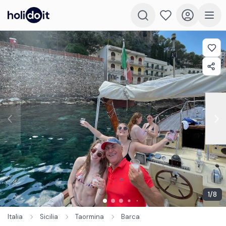
1
/
8
Italia
Sicilia
Taormina
Barca