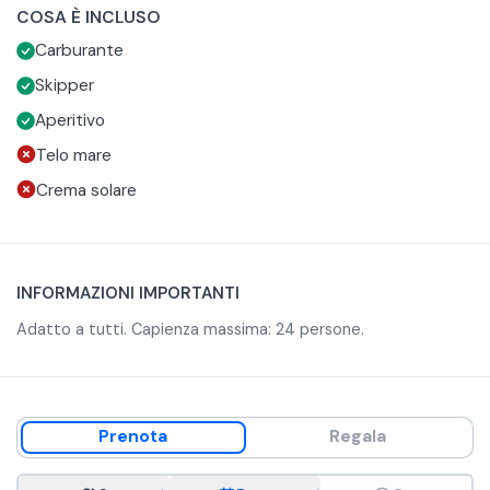
COSA È INCLUSO
attorno a Taormina.
soste potrete fare un bagno nelle acque della Riserva e
Capienza massima: 24 persone.
Carburante
praticare lo snorkeling nelle acque cristalline del
Mediterraneo.
Skipper
Aperitivo
Telo mare
Crema solare
INFORMAZIONI IMPORTANTI
Adatto a tutti. Capienza massima: 24 persone.
Prenota
Regala