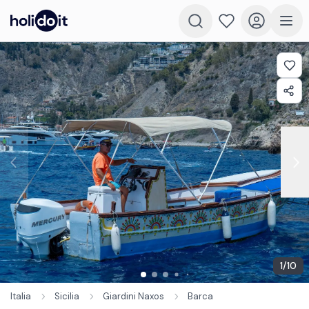
1
/
10
Italia
Sicilia
Giardini Naxos
Barca