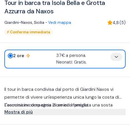
Tour in barca tra Isola Bella e Grotta
Azzurra da Naxos
Giardini-Naxos
,
Sicilia
-
Vedi mappa
4,8
(
5
)
⚡
Conferma immediata
2 ore
37€ a persona.
Neonati: Gratis.
Il tour in barca condivisa dal porto di Giardini Naxos vi
permette di vivere un'esperienza unica lungo la costa di
Taormina in compagnia di amici o famiglia.
L'escursione dura circa 2 ore ed è prevista una sosta
Mostra di più
bagno.
La prima tappa è la Grotta della Conchiglia, famosa per la
sua forma particolare e le acque turchesi.