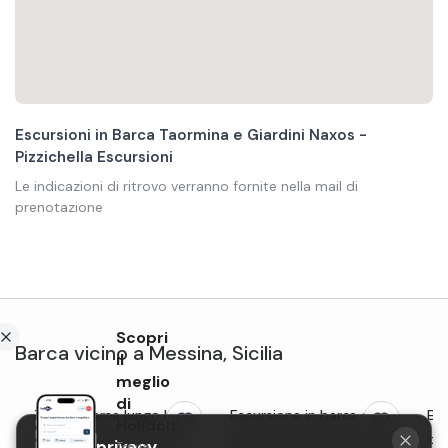
Escursioni in Barca Taormina e Giardini Naxos -
Pizzichella Escursioni
Le indicazioni di ritrovo verranno fornite nella mail di
prenotazione
Scopri
Barca
vicino a
Messina
,
Sicilia
il
meglio
di
Tour in barca lungo la
Escursione in barca di
Esc
Holidoit
Costa di Taormina con
gruppo nella baia di Naxos
tra
La tua privacy
Trova