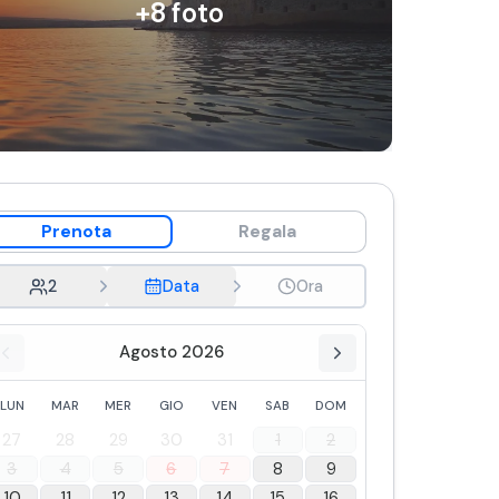
+
8
foto
Prenota
Regala
2
Data
Ora
Agosto 2026
LUN
MAR
MER
GIO
VEN
SAB
DOM
27
28
29
30
31
1
2
3
4
5
6
7
8
9
10
11
12
13
14
15
16