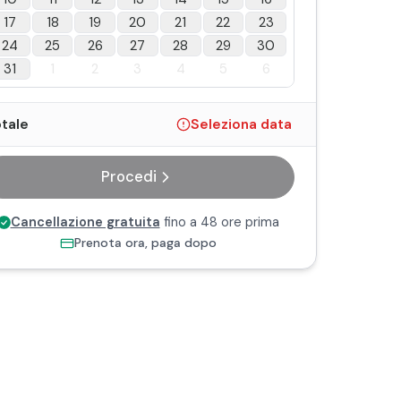
17
18
19
20
21
22
23
24
25
26
27
28
29
30
31
1
2
3
4
5
6
tale
Seleziona data
Procedi
Cancellazione gratuita
fino a 48 ore prima
Prenota ora, paga dopo