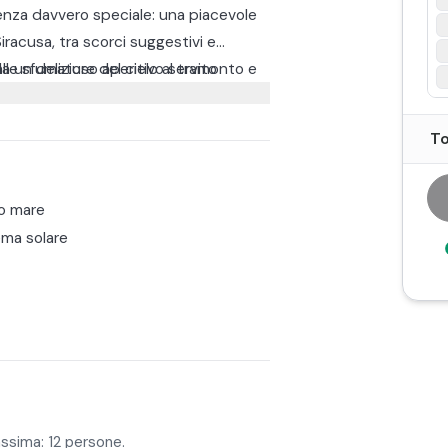
rienza davvero speciale: una piacevole
Siracusa, tra scorci suggestivi e
 un delizioso aperitivo servito
alle sfumature del cielo al tramonto e
di relax perfetto da condividere in
eritivo: un calice di prosecco DOP e
To
porare i profumi e i sapori della
.
o mare
ma solare
assima: 12 persone.