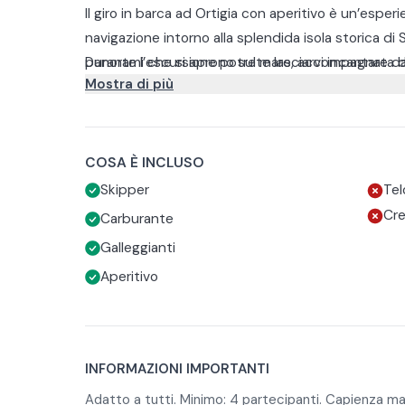
ll giro in barca ad Ortigia con aperitivo è un’espe
navigazione intorno alla splendida isola storica di 
panorami che si aprono sul mare, accompagnata da
Durante l’escursione potrete lasciarvi incantare d
Mostra di più
direttamente a bordo.
dai riflessi dorati sull’acqua, vivendo un momento 
coppia o con gli amici.
A rendere tutto ancora più magico ci penserà l’ap
un ricco tagliere con piatti tipici siciliani, per assa
tradizione in un’atmosfera intima e indimenticabile
COSA È INCLUSO
Skipper
Tel
Cre
Carburante
Galleggianti
Aperitivo
INFORMAZIONI IMPORTANTI
Adatto a tutti. Minimo: 4 partecipanti. Capienza m