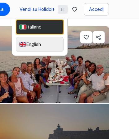
ca
Vendi su Holidoit
Accedi
IT
Italiano
English