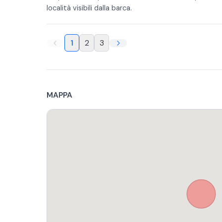
località visibili dalla barca.
1
2
3
MAPPA