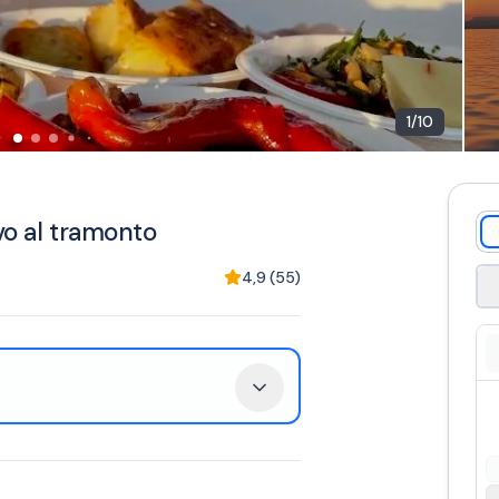
1
/
10
ivo al tramonto
4,9
(
55
)