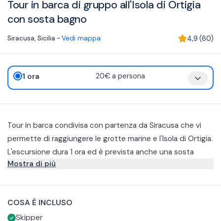
Tour in barca di gruppo all'Isola di Ortigia
con sosta bagno
Siracusa
,
Sicilia
-
Vedi mappa
4,9
(
60
)
1 ora
20€ a persona
Tour in barca condivisa con partenza da Siracusa che vi
permette di raggiungere le grotte marine e l'Isola di Ortigia.
L'escursione dura 1 ora ed è prevista anche una sosta
Mostra di più
bagno rinfrescante nelle acque sicule. Sarete
accompagnati da un esperto skipper che condividerà con
Durante la navigazione costeggerete la costa di Siracusa e
voi storie e tradizioni del luogo.
potrete ammirare alcuni dei punti più noti della zona:
COSA È INCLUSO
lsola di Ortigia
Skipper
Castello di Maniace