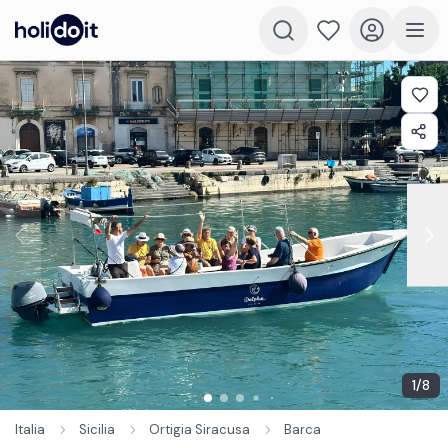
1
/
8
Italia
Sicilia
Ortigia Siracusa
Barca