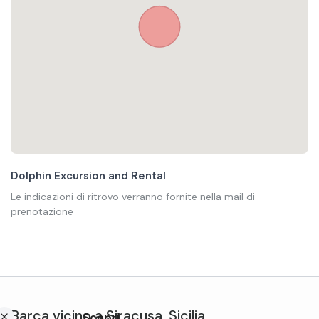
Dolphin Excursion and Rental
Le indicazioni di ritrovo verranno fornite nella mail di
prenotazione
Barca
vicino a
Siracusa
,
Sicilia
Scopri