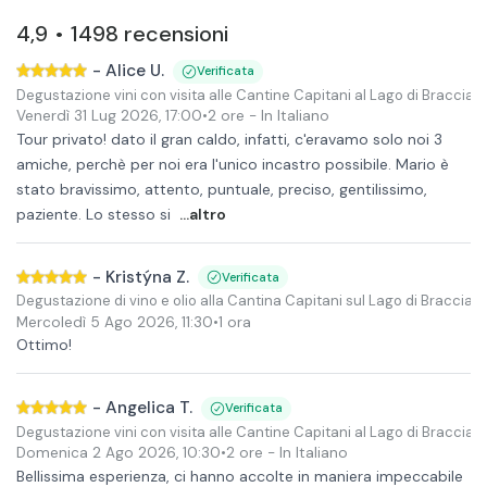
4,9
1498
recensioni
•
-
Alice U.
Verificata
Degustazione vini con visita alle Cantine Capitani al Lago di Braccian
Venerdì 31 Lug 2026
,
17:00
•
2 ore
- In Italiano
Tour privato! dato il gran caldo, infatti, c'eravamo solo noi 3
amiche, perchè per noi era l'unico incastro possibile. Mario è
stato bravissimo, attento, puntuale, preciso, gentilissimo,
paziente. Lo stesso si
...altro
-
Kristýna Z.
Verificata
Degustazione di vino e olio alla Cantina Capitani sul Lago di Braccian
Mercoledì 5 Ago 2026
,
11:30
•
1 ora
Ottimo!
-
Angelica T.
Verificata
Degustazione vini con visita alle Cantine Capitani al Lago di Braccian
Domenica 2 Ago 2026
,
10:30
•
2 ore
- In Italiano
Bellissima esperienza, ci hanno accolte in maniera impeccabile