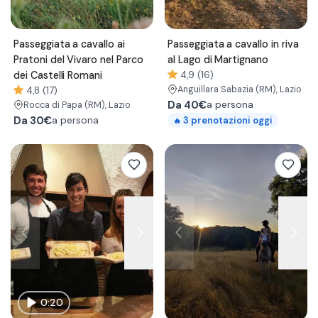
Passeggiata a cavallo ai
Passeggiata a cavallo in riva
Pratoni del Vivaro nel Parco
al Lago di Martignano
dei Castelli Romani
4,9 (16)
Anguillara Sabazia
(RM)
, Lazio
4,8 (17)
Da
40€
a persona
Rocca di Papa
(RM)
, Lazio
Da
30€
3
prenotazioni oggi
a persona
🔥
0:20