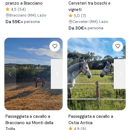
pranzo a Bracciano
Cerveteri tra boschi e
4,5 (54)
vigneti
Bracciano
(RM)
, Lazio
5,0 (7)
Da
55€
a persona
Cerveteri
(RM)
, Lazio
Da
30€
a persona
Passeggiata a cavallo a
Passeggiata a cavallo a
Bracciano sui Monti della
Ostia Antica
Tolfa
4,9 (9)