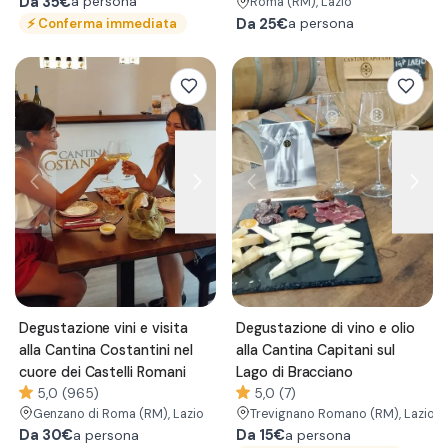
Da
35€
a persona
Roma
(RM)
, Lazio
⚡
Conferma immediata
Da
25€
a persona
Degustazione vini e visita
Degustazione di vino e olio
alla Cantina Costantini nel
alla Cantina Capitani sul
cuore dei Castelli Romani
Lago di Bracciano
5,0 (965)
5,0 (7)
Genzano di Roma
(RM)
, Lazio
Trevignano Romano
(RM)
, Lazio
Da
30€
Da
15€
a persona
a persona