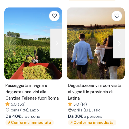
Passeggiata in vigna e
Degustazione vini con visita
degustazione vini alla
ai vigneti in provincia di
Cantina Tellenae fuori Roma
Latina
5,0 (53)
5,0 (14)
Roma
(RM)
, Lazio
Aprilia
(LT)
, Lazio
Da
40€
Da
30€
a persona
a persona
⚡
Conferma immediata
⚡
Conferma immediata