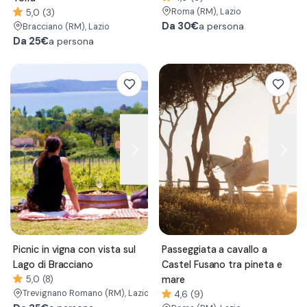
Roma
(RM)
, Lazio
5,0 (3)
Da
30€
a persona
Bracciano
(RM)
, Lazio
Da
25€
a persona
Picnic in vigna con vista sul
Passeggiata a cavallo a
Lago di Bracciano
Castel Fusano tra pineta e
5,0 (8)
mare
Trevignano Romano
(RM)
, Lazio
4,6 (9)