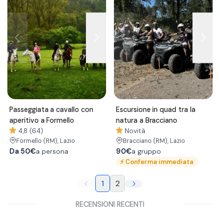
Passeggiata a cavallo con
Escursione in quad tra la
aperitivo a Formello
natura a Bracciano
4,8 (64)
Novità
Formello
(RM)
, Lazio
Bracciano
(RM)
, Lazio
Da
50€
90€
a persona
a gruppo
⚡
Conferma immediata
1
2
RECENSIONI RECENTI