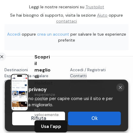
Leggi le nostre recensioni su
Trustpilot
Se hai bisogno di supporto, visita la sezione
Aiuto
oppure
contattaci
Accedi
oppure
crea un account
per salvare le tue esperienze
preferite
Scopri
il
meglio
Destinazioni
Accedi / Registrati
Esperienze da regalare
di
Contatti
Gift card
Vendi su Holidoit
Holidoit
Cosa fare a...
La tua privacy
Trova
P.IVA 11482970966
Blog
esperienze
Utilizziamo cookie per capire come usi il sito e per
Privacy
uniche
aiutarci a migliorarlo.
ancora
Termini
più
Instagram
velocemente.
Rifiuta
Ok
Usa l'app