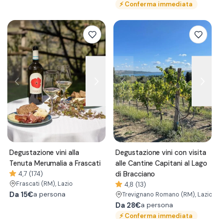
⚡
Conferma immediata
Degustazione vini alla
Degustazione vini con visita
Tenuta Merumalia a Frascati
alle Cantine Capitani al Lago
4,7 (174)
di Bracciano
Frascati
(RM)
, Lazio
4,8 (13)
Da
15€
a persona
Trevignano Romano
(RM)
, Lazio
Da
28€
a persona
⚡
Conferma immediata