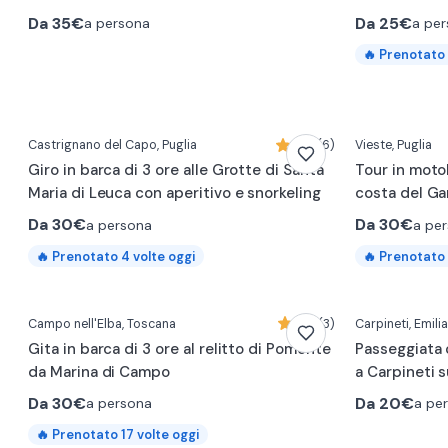
Da
35€
Da
25€
a persona
a pe
🔥
Prenotato
Castrignano del Capo
, Puglia
5,0 (6)
Vieste
, Puglia
Giro in barca di 3 ore alle Grotte di Santa
Tour in moto
Maria di Leuca con aperitivo e snorkeling
costa del G
Da
30€
Da
30€
a persona
a pe
🔥
Prenotato
4
volte oggi
🔥
Prenotato
Campo nell'Elba
, Toscana
4,7 (3)
Carpineti
, Emil
Gita in barca di 3 ore al relitto di Pomonte
Passeggiata c
da Marina di Campo
a Carpineti su
Da
30€
Da
20€
a persona
a pe
🔥
Prenotato
17
volte oggi