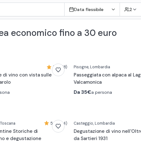
Data flessibile
2
urea economico fino a 30 euro
0:19
5,0 (38)
Pisogne
, Lombardia
di vino con vista sulle
Passeggiata con alpaca al Lago
arolo
Valcamonica
Da
35€
rsona
a persona
, Toscana
5,0 (104)
Casteggio
, Lombardia
antine Storiche di
Degustazione di vino nell'Olt
no e degustazione
da Sartieri 1931