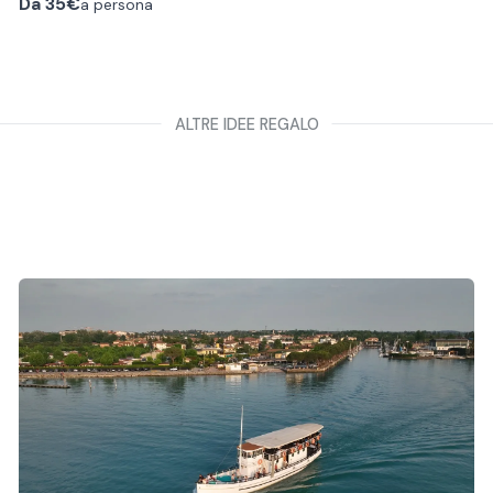
Da
35€
a persona
breve introduzione sulla storia della struttura, sulle
abitudini e curiosità di questi animali.
Successivamente si preparano le redini per portare gli
alpaca a spasso, si esce dalla azienda agricola e si fa un
tracciato nel bosco immerso nella natura.
ALTRE IDEE REGALO