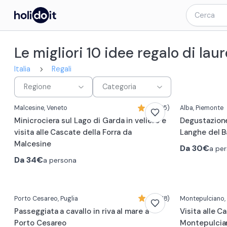
Le migliori 10 idee regalo di la
Italia
Regali
Regione
Categoria
Malcesine
, Veneto
4,9 (15)
Alba
, Piemonte
Minicrociera sul Lago di Garda in veliero e
Degustazione 
visita alle Cascate della Forra da
Langhe del B
Malcesine
Da
30€
a pe
Da
34€
a persona
0:17
0:19
Porto Cesareo
, Puglia
4,8 (18)
Montepulciano
Passeggiata a cavallo in riva al mare a
Visita alle C
Porto Cesareo
Montepulcia