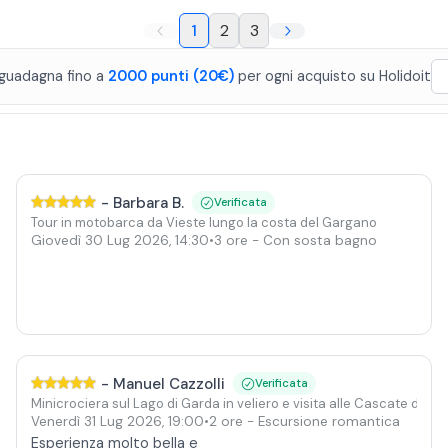
1
2
3
guadagna fino a
2000
punti
(20€)
per ogni acquisto
su
Holidoit
-
Barbara B.
Verificata
Tour in motobarca da Vieste lungo la costa del Gargano
Giovedì 30 Lug 2026
,
14:30
•
3 ore
- Con sosta bagno
-
Manuel Cazzolli
Verificata
Minicrociera sul Lago di Garda in veliero e visita alle Cascate dell
Venerdì 31 Lug 2026
,
19:00
•
2 ore
- Escursione romantica
Esperienza molto bella e