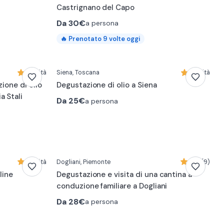
Castrignano del Capo
Da
30€
a persona
🔥
Prenotato
9
volte oggi
Novità
Siena
, Toscana
Novità
zione di olio
Degustazione di olio a Siena
a Stali
Da
25€
a persona
Novità
Dogliani
, Piemonte
5,0 (9)
line
Degustazione e visita di una cantina a
conduzione familiare a Dogliani
Da
28€
a persona