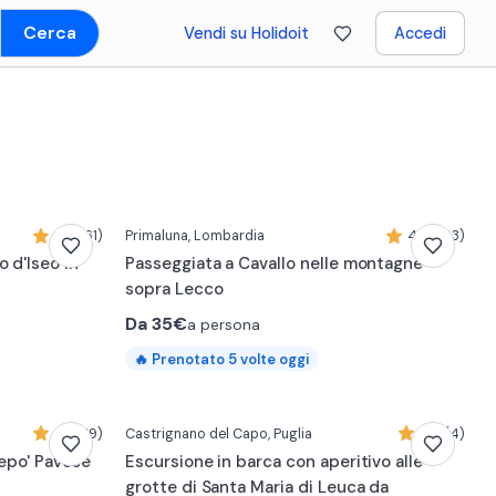
Cerca
Vendi su Holidoit
Accedi
4,8 (61)
Primaluna
, Lombardia
4,9 (103)
 d'Iseo in
Passeggiata a Cavallo nelle montagne
sopra Lecco
Da
35€
a persona
🔥
Prenotato
5
volte oggi
4,9 (19)
Castrignano del Capo
, Puglia
5,0 (4)
repo' Pavese
Escursione in barca con aperitivo alle
grotte di Santa Maria di Leuca da