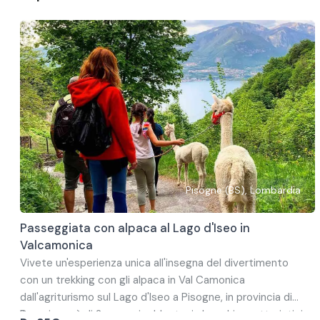
Successivamente, entrerete nella cantina, dove vi verrano
mostrate le tecniche di vinificazione e dell'affinamento
dei vini.
Infine degusterete 4 vini (1 bianco e 3 rossi)
accompagnati da tagliere misto di salumi e formaggi di
piccoli produttori locali.
Pisogne (BS), Lombardia
Passeggiata con alpaca al Lago d'Iseo in
Valcamonica
Vivete un'esperienza unica all'insegna del divertimento
con un trekking con gli alpaca in Val Camonica
dall'agriturismo sul Lago d'Iseo a Pisogne, in provincia di
Brescia.
Il percorso è di 2 ore e si addentra in boschi caratteristici