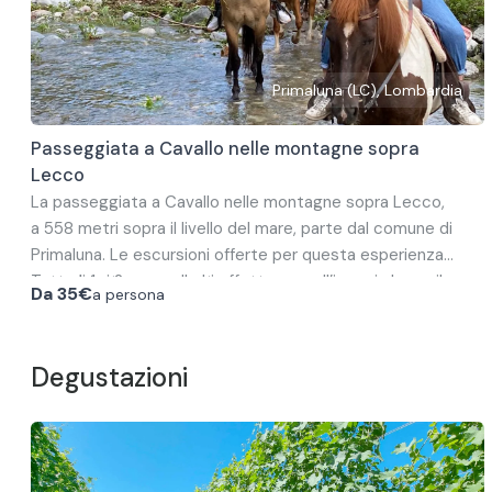
Primaluna (LC), Lombardia
Passeggiata a Cavallo nelle montagne sopra
Lecco
La passeggiata a Cavallo nelle montagne sopra Lecco,
a 558 metri sopra il livello del mare, parte dal comune di
Primaluna. Le escursioni offerte per questa esperienza
sono di 1 o 2 ore, a scelta.
Tutte le gite a cavallo si effettuano sull’ippovia lungo il
Da
35€
a persona
corso del fiume Pioverna, dove è possibile ammirare luoghi
panoramici e molto caratteristici della valle. Si attraversa
il fiume, se possibile in base alle condizioni meteo e alla
L’esperienza a cavallo è adatta a chiunque, anche a chi
Degustazioni
stagione, e si raggiunge il bosco.
cavalca per la prima volta. È consigliato un abbigliamento
adeguato per montare a cavallo, come scarpe chiuse e
pantaloni lunghi.