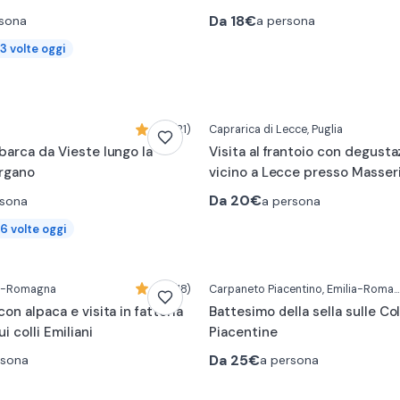
Da
18€
rsona
a persona
3
volte oggi
4,8 (21)
Caprarica di Lecce
, Puglia
barca da Vieste lungo la
Visita al frantoio con degusta
argano
vicino a Lecce presso Masseri
Da
20€
rsona
a persona
6
volte oggi
ia-Romagna
4,9 (18)
Carpaneto Piacentino
, Emilia-Romagna
on alpaca e visita in fattoria
Battesimo della sella sulle Col
i colli Emiliani
Piacentine
Da
25€
rsona
a persona