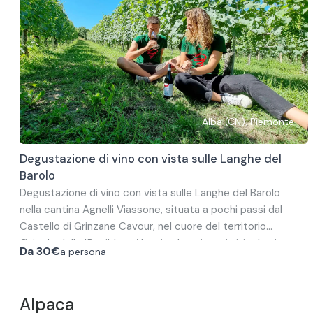
Alba (CN), Piemonte
Degustazione di vino con vista sulle Langhe del
Barolo
Degustazione di vino con vista sulle Langhe del Barolo
nella cantina Agnelli Viassone, situata a pochi passi dal
Castello di Grinzane Cavour, nel cuore del territorio
vinicolo delle Langhe.
Conoscerete Daniele e Alessia, due giovani viticoltori,
Da
30€
a persona
marito e moglie, e sarete accolti dall'asino Ubaldo, la loro
mascotte.
L'esperienza inizia con la passeggiata tra i vigneti, dove
Alpaca
potrete ammirare il panorama sulle Langhe.