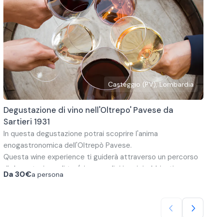
Casteggio (PV), Lombardia
Degustazione di vino nell'Oltrepo' Pavese da
Sartieri 1931
In questa degustazione potrai scoprire l'anima
enogastronomica dell'Oltrepò Pavese.
Questa wine
experience
ti guiderà attraverso un percorso
di degustazione di tre/cinque calici iconici, abbinati con
Da
30€
a persona
alcuni prodotti locali. Un'esperienza indimenticabile per il
palato, ricca di storia e profumi intensi.
Potrai scegliere tra due tour.
Degustazione di 3 vini:
Oltrepò Pavese DOCG Metodo Classico Pinot Nero Brut.