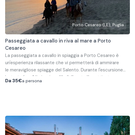
Porto Cesareo (LE), Puglia
Passeggiata a cavallo in riva al mare a Porto
Cesareo
La passeggiata a cavallo in spiaggia a Porto Cesareo è
un'esperienza rilassante che vi permetterà di ammirare
le meravigliose spiagge del Salento. Durante l'escursione
potrete fare il bagno in sella al tuo cavallo.
La partenza del giro a cavallo è fissata in mattinata
Da
35€
a persona
(durata 2 ore e 30 minuti) o nel pomeriggio (durata 1 ora).
La gita mattutina comprende una colazione in maneggio
prima di partire verso il mare, dove accederete alla
La gita del pomeriggio invece non arriva fino alla spiaggia,
spiaggia con i cavalli
viene fatta vista mare, passando sulle scogliere.
Vi verrà fornita tutta l’attrezzatura necessaria per
montare a cavallo, caschetto compreso. Il prezzo è
complessivo dell’assicurazione.