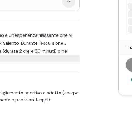
eo è un'esperienza rilassante che vi
l Salento. Durante l'escursione
To
a (durata 2 ore e 30 minuti) o nel
prende una colazione in maneggio
 spiaggia con i cavalli
piaggia, viene fatta vista mare,
r montare a cavallo, caschetto
ne.
igliamento sportivo o adatto (scarpe
use e pantaloni lunghi.
ode e pantaloni lunghi)
 al 15 di Ottobre non si potrà andare in
la stagione balneare.
ia con entrambi i tour!