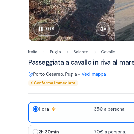
0:00
Italia
Puglia
Salento
Cavallo
Passeggiata a cavallo in riva al ma
Porto Cesareo
,
Puglia
-
Vedi mappa
⚡
Conferma immediata
1 ora
35€ a persona.
2h 30min
70€ a persona.