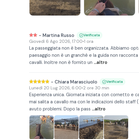
-
Martina Russo
Verificata
Giovedì 6 Ago 2026
,
17:00
•
1 ora
La passeggiata non è ben organizzata. Abbiamo optato 
paesaggio non è un granché e la guida non racconta n
cavalli. Inoltre non è fornito un
...altro
-
Chiara Marasciuolo
Verificata
Lunedì 20 Lug 2026
,
6:00
•
2 ore 30 min
Esperienza unica. Giornata iniziata con cornetto e c
mai salita a cavallo ma con le indicazioni dello staf
avuto problemi. Dopo la pass
...altro