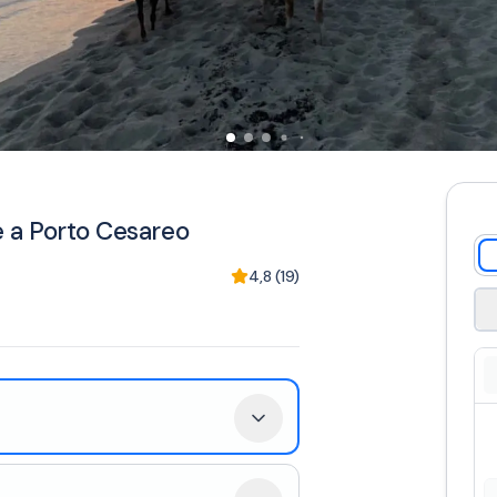
re a Porto Cesareo
4,8
(
19
)