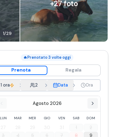
+
27
foto
1
/
29
🔥
Prenotato
3
volte oggi
Prenota
Regala
1 ora
2
Data
Ora
Agosto 2026
LUN
MAR
MER
GIO
VEN
SAB
DOM
27
28
29
30
31
1
2
3
4
5
6
7
8
9