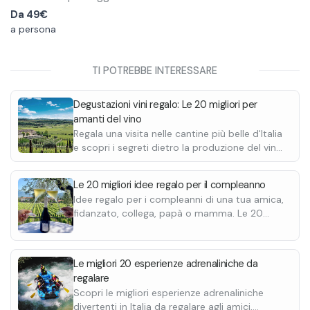
A bordo di un gommone comodo e veloce raggiungerai,
Da
49€
insieme a uno skipper esperto, le zone dove i delfini vivono e
a persona
si alimentano. Durante la navigazione potrai avvistare il
branco locale nel suo habitat naturale, in uno dei momenti
Il tour include anche soste bagno per nuotare o fare
TI POTREBBE INTERESSARE
più emozionanti dell’esperienza.
snorkeling, con la possibilità di goderti il paesaggio e
scattare foto.
Degustazioni vini regalo: Le 20 migliori per
amanti del vino
Regala una visita nelle cantine più belle d'Italia
e scopri i segreti dietro la produzione del vino
e prosecco. Un regalo perfetto per gli amanti
del vino.
Le 20 migliori idee regalo per il compleanno
Idee regalo per i compleanni di una tua amica,
fidanzato, collega, papà o mamma. Le 20
migliori, con buono regalo da stampare e
personalizzare
Le migliori 20 esperienze adrenaliniche da
regalare
Scopri le migliori esperienze adrenaliniche
divertenti in Italia da regalare agli amici,