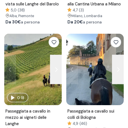
vista sulle Langhe del Barolo
alla Cantina Urbana a Milano
5,0 (38)
4,7 (3)
Alba
, Piemonte
Milano
, Lombardia
Da
30€
Da
20€
a persona
a persona
0:18
Passeggiata a cavallo in
Passeggiata a cavallo sui
mezzo ai vigneti delle
colli di Bologna
Langhe
4,9 (46)