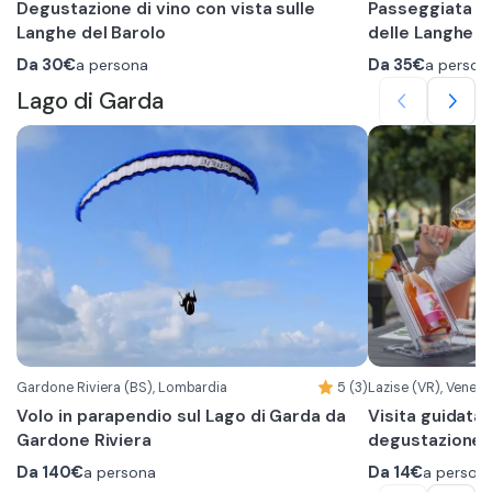
Degustazione di vino con vista sulle
Passeggiata a 
telefonicamente il giorno precedente. È possibile alternarsi
Langhe del Barolo
delle Langhe
durante la guida.
Da
30€
a persona
Da
35€
a person
Lago di Garda
Gardone Riviera (BS), Lombardia
5 (3)
Lazise (VR), Veneto
Volo in parapendio sul Lago di Garda da
Visita guidata 
Gardone Riviera
degustazione v
Da
140€
a persona
Da
14€
a person