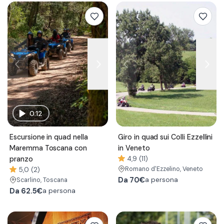
0:12
Escursione in quad nella
Giro in quad sui Colli Ezzellini
Maremma Toscana con
in Veneto
pranzo
4,9 (11)
Romano d'Ezzelino
, Veneto
5,0 (2)
Da
70€
a persona
Scarlino
, Toscana
Da
62.5€
a persona