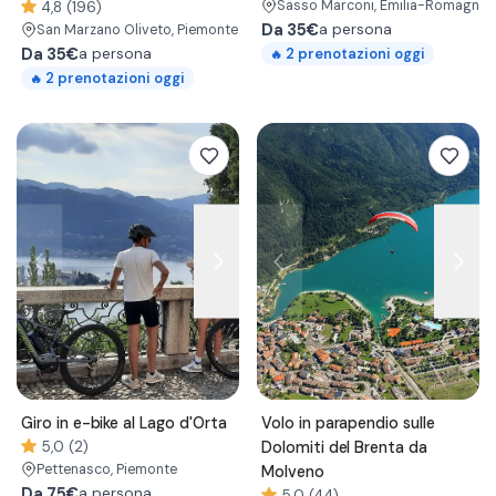
Sasso Marconi
, Emilia-Romagna
4,8 (196)
Da
35€
a persona
San Marzano Oliveto
, Piemonte
Da
35€
2
prenotazioni oggi
a persona
🔥
2
prenotazioni oggi
🔥
Giro in e-bike al Lago d'Orta
Volo in parapendio sulle
5,0 (2)
Dolomiti del Brenta da
Pettenasco
, Piemonte
Molveno
Da
75€
a persona
5,0 (44)