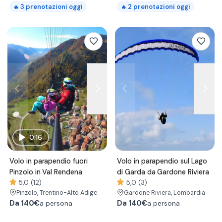
3
prenotazioni oggi
2
prenotazioni oggi
🔥
🔥
0:16
Volo in parapendio fuori
Volo in parapendio sul Lago
Pinzolo in Val Rendena
di Garda da Gardone Riviera
5,0 (12)
5,0 (3)
Pinzolo
, Trentino-Alto Adige
Gardone Riviera
, Lombardia
Da
140€
Da
140€
a persona
a persona