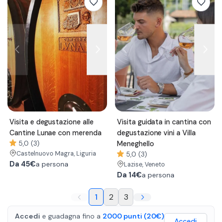
Visita e degustazione alle
Visita guidata in cantina con
Cantine Lunae con merenda
degustazione vini a Villa
5,0 (3)
Meneghello
Castelnuovo Magra
, Liguria
5,0 (3)
Da
45€
a persona
Lazise
, Veneto
Da
14€
a persona
1
2
3
Accedi
e guadagna fino a
2000
punti
(20€)
Accedi