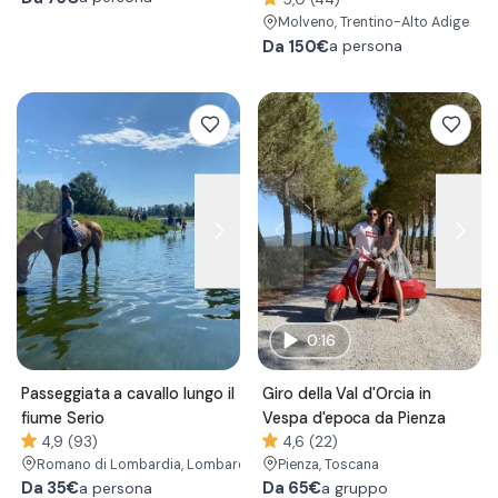
Molveno
, Trentino-Alto Adige
Da
150€
a persona
0:16
Passeggiata a cavallo lungo il
Giro della Val d'Orcia in
fiume Serio
Vespa d'epoca da Pienza
4,9 (93)
4,6 (22)
Romano di Lombardia
, Lombardia
Pienza
, Toscana
Da
35€
Da
65€
a persona
a gruppo