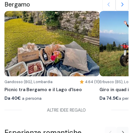
Bergamo
Gandosso (BG), Lombardia
4.64 (11)
Erbusco (BS), Lom
Picnic tra Bergamo e il Lago d'Iseo
Giro in quad in
Da 40€
a persona
Da
74.5€
a pers
ALTRE IDEE REGALO
Esperienze
romantiche