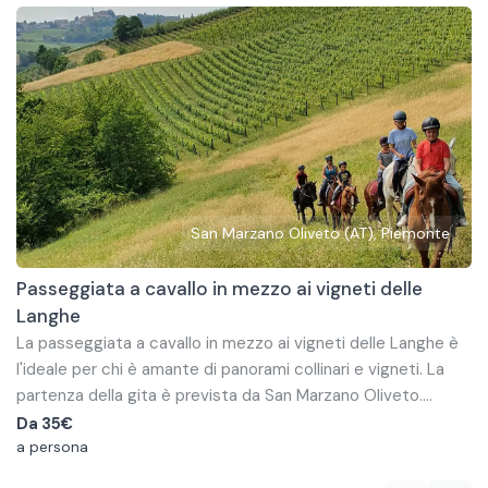
San Marzano Oliveto (AT), Piemonte
Passeggiata a cavallo in mezzo ai vigneti delle
Langhe
La passeggiata a cavallo in mezzo ai vigneti delle Langhe è
l'ideale per chi è amante di panorami collinari e vigneti. La
partenza della gita è prevista da San Marzano Oliveto.
L'escursione attraversa le colline del Monferrato e procede
La scuderia è vicina (a meno di un'ora di macchina) ad Asti,
Da
35€
per lo più su percorsi sterrati, bellissimi da percorrere col
Alessandria e si trova a poco più di un'ora da Cuneo e Torino.
a persona
cavallo.
Il giro a cavallo in gruppo è ideale per amici o anche per