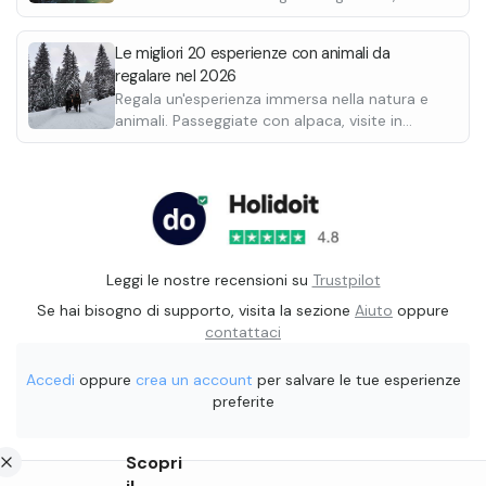
parenti o partner. Scegli tra un giro in
motoslitta, in quad o fare rafting.
Le migliori 20 esperienze con animali da
regalare nel 2026
Regala un'esperienza immersa nella natura e
animali. Passeggiate con alpaca, visite in
fattoria, sleddog, caccia al tartufo, falconeria,
apicoltura e molto altro.
Leggi le nostre recensioni su
Trustpilot
Se hai bisogno di supporto, visita la sezione
Aiuto
oppure
contattaci
Accedi
oppure
crea un account
per salvare le tue esperienze
preferite
Scopri