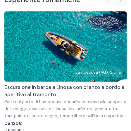
Lampedusa (AG), Sicilia
Escursione in barca a Linosa con pranzo a bordo e
aperitivo al tramonto
Parti dal porto di Lampedusa per un'escursione alla scoperta
della suggestiva isola di Linosa. Vivi un'intera giornata tra
tour guidato, soste bagno, tempo libero sull'isola e aperitivo
a bordo durante il rientro al tramonto.
Dopo la partenza, naviga verso Linosa attraversando un
Da
120€
tratto di mare dove, con un po' di fortuna, potrai avvistare
a persona