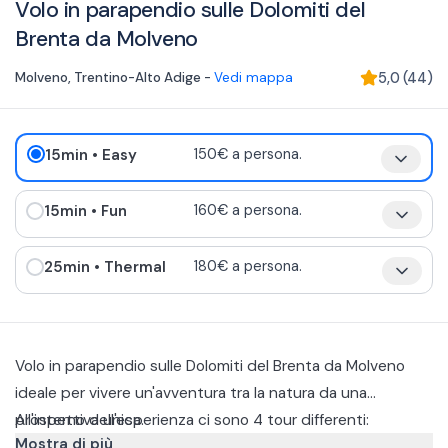
Volo in parapendio sulle Dolomiti del
Brenta da Molveno
Molveno
,
Trentino-Alto Adige
-
Vedi mappa
5,0
(
44
)
15min
• Easy
150€ a persona.
15min
• Fun
160€ a persona.
25min
• Thermal
180€ a persona.
Volo in parapendio sulle Dolomiti del Brenta da Molveno
ideale per vivere un'avventura tra la natura da una
prospettiva unica.
All'interno dell'esperienza ci sono 4 tour differenti:
Mostra di più
Easy