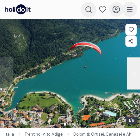
1
/
8
Italia
Trentino-Alto Adige
Dolomiti: Ortisei, Canazei e Alto A