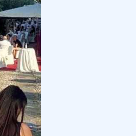
Pagine correlate
Passeggiate a Cavallo vicino a Milano: Le 9
Migliori
Escursioni a cavallo di 1 o più ore nei dintorni
di Milano, a pochi minuti di macchina dal
centro....
Degustazione vini vicino a Milano: le 10 migliori
Scopri le migliori degustazioni di vino vicino a
Milano: dall'Oltrepo' Pavese a Bergamo.
Tante idee per una giornata tra...
Pranzo in agriturismo a Milano: le 8 migliori
cascine fuori dalla città
Scopri i migliori agriturismi a Milano in cui
gustare un pranzo tipico Lombardo con
amici, famigliari e bambini immersi ...