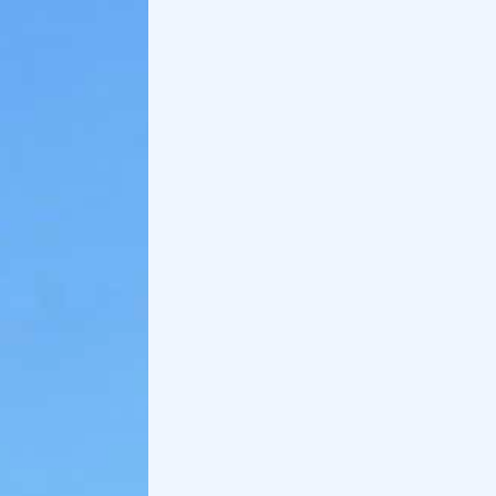
Holidoit
Il team di autori di Holidoit
Trovi
Holidoit
su
:
Iscriviti alla newsletter
Ricevi la nostra newsletter con esperienze da
fare nella tua zona.
Iscriviti