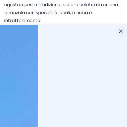
agosto, questa tradizionale sagra celebra la cucina
brianzola con specialità locali, musica e
intrattenimento.
Festa d’Agosto a Garbagnate Milanese (MI): Presso il
Centro sportivo comunale, dal 9 al 27 agosto, si
svolge una festa con stand gastronomici, musica e
attività per tutte le età.
Apertura straordinaria di Villa Arconati a Castellazzo
di Bollate (MI): Il 15 agosto, la villa apre le sue porte
con visite guidate al Piano Nobile e passeggiate nel
giardino monumentale.