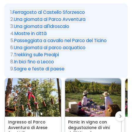
1
.
Ferragosto al Castello Sforzesco
2
.
Una giornata al Parco Avventura
3
.
Una giornata all'Idroscalo
4
.
Mostre in città
5
.
Passeggiata a cavallo nel Parco del Ticino
6
.
Una giornata al parco acquatico
7
.
Trekking sulle Prealpi
8
.
In bici fino a Lecco
9
.
Sagre e feste di paese
Ingresso al Parco
Picnic in vigna con
P
Avventura di Arese
degustazione di vini
C