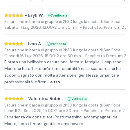
-
Eryk W.
Verificata
Escursione in barca di gruppo di 2h30 lungo la costa di San Foca
Sabato 11 Lug 2026
,
12:00
•
2 ore 30 min
- Pacchetto Premium 2,5 or
-
Ivan A.
Verificata
Escursione in barca di gruppo di 2h30 lungo la costa di San Foca
Giovedì 16 Lug 2026
,
15:00
•
2 ore 30 min
- Pacchetto Premium 2,5 o
È stata una bellissima escursione, fatta in famiglia. Il capitano
Mauro ci ha offerto un'ottima ospitalità nella sua barca, ci ha
accompagnato con molta attenzione, gentilezza, umanità e
professionalità, offren
...altro
-
Valentina Rubini
Verificata
Escursione in barca di gruppo di 2h30 lungo la costa di San Foca
Lunedì 22 Set 2025
,
15:00
•
2 ore 30 min
- Pacchetto Premium 2,5 or
Esperienza da consigliare! Posti magnifici accompagnati da
Mauro, lupo di mare gentile e amichevole