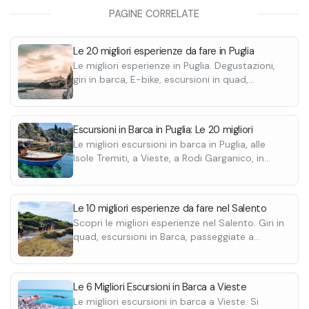
Marina, da cui puoi iniziare a scoprire uno dei
calde, ampio pren
PAGINE CORRELATE
tratti più suggestivi del Salento, tra acque
Lo scafo, dotato di motore Yamaha 40 cv, può
per facilitare la
Potrai navigare 
cristalline, grotte marine e paesaggi naturali.
ospitare fino a 7 persone ed è completo di
rinfrescante e tu
nascoste, fare il
Le 20 migliori esperienze da fare in Puglia
tutte le dotazioni di sicurezza, tendalino per
obbligatorie.
goderti il mare i
Le migliori esperienze in Puglia. Degustazioni,
l’ombra, prendisole e scaletta per la risalita,
famiglia o i tuoi 
giri in barca, E-bike, escursioni in quad,
per garantirti comfort durante tutta
Puoi scegliere tra diverse opzioni di durata:
passeggiate a cavallo e molte altre.
l’esperienza.
noleggio mattutino, pomeridiano oppure per
l’intera giornata.
Escursioni in Barca in Puglia: Le 20 migliori
Le migliori escursioni in barca in Puglia, alle
Isole Tremiti, a Vieste, a Rodi Garganico, in
Salento. Scoprile tutte.
Le 10 migliori esperienze da fare nel Salento
Scopri le migliori esperienze nel Salento. Giri in
quad, escursioni in Barca, passeggiate a
cavallo e aperitivi in barca. Scoprile tutte.
Le 6 Migliori Escursioni in Barca a Vieste
Le migliori escursioni in barca a Vieste. Si