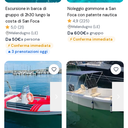
Escursione in barca di
Noleggio gommone a San
gruppo di 2h30 lungo la
Foca con patente nautica
costa di San Foca
4,9 (225)
Melendugno
(LE)
5,0 (21)
Da
600€
a gruppo
Melendugno
(LE)
Da
50€
⚡
Conferma immediata
a persona
⚡
Conferma immediata
3
prenotazioni oggi
🔥