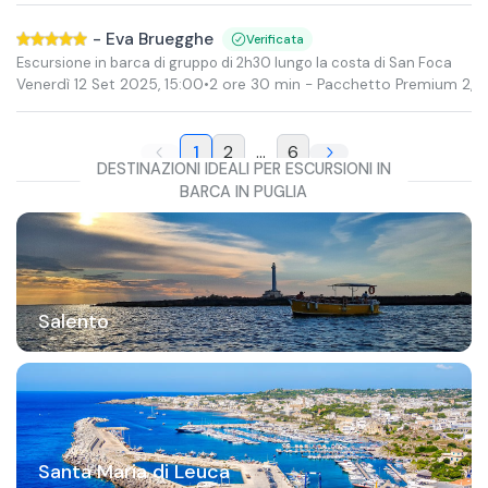
-
Eva Bruegghe
Verificata
Escursione in barca di gruppo di 2h30 lungo la costa di San Foca
Venerdì 12 Set 2025
,
15:00
•
2 ore 30 min
- Pacchetto Premium 2,5 or
1
2
...
6
DESTINAZIONI IDEALI PER ESCURSIONI IN
BARCA IN PUGLIA
Salento
Santa Maria di Leuca