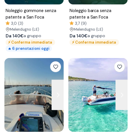
Noleggio gommone senza
Noleggio barca senza
patente a San Foca
patente a San Foca
3,0 (3)
3,7 (9)
Melendugno
(LE)
Melendugno
(LE)
Da
140€
Da
140€
a gruppo
a gruppo
⚡
Conferma immediata
⚡
Conferma immediata
6
prenotazioni oggi
🔥