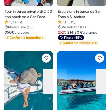
Tour in barca privato di 2h30
Escursione in barca da San
con aperitivo a San Foca
Foca a S. Andrea
5,0 (95)
5,0 (95)
Melendugno
(LE)
Melendugno
(LE)
350€
214,20
€
a gruppo
a gruppo
252€
⚡
Conferma immediata
🏷
Fino a -15%
⚡
Conferma immediata