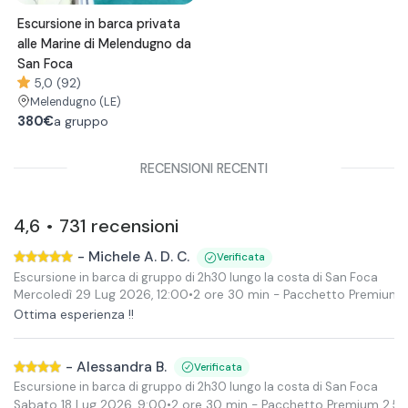
Escursione in barca privata
alle Marine di Melendugno da
San Foca
5,0 (92)
Melendugno
(LE)
380€
a gruppo
RECENSIONI RECENTI
4,6
731
recensioni
•
-
Michele A. D. C.
Verificata
Escursione in barca di gruppo di 2h30 lungo la costa di San Foca
Mercoledì 29 Lug 2026
,
12:00
•
2 ore 30 min
- Pacchetto Premium 2,5
Ottima esperienza !!
-
Alessandra B.
Verificata
Escursione in barca di gruppo di 2h30 lungo la costa di San Foca
Sabato 18 Lug 2026
,
9:00
•
2 ore 30 min
- Pacchetto Premium 2,5 or