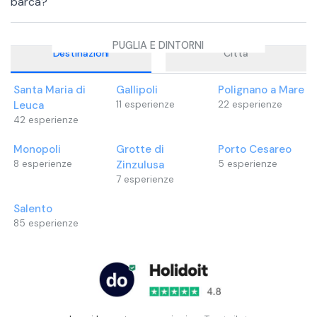
barca?
PUGLIA E DINTORNI
Destinazioni
Città
Santa Maria di
Gallipoli
Polignano a Mare
Leuca
11
esperienze
22
esperienze
42
esperienze
Monopoli
Grotte di
Porto Cesareo
8
esperienze
Zinzulusa
5
esperienze
7
esperienze
Salento
85
esperienze