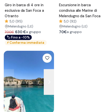
Giro in barca di 4 ore in
Escursione in barca
esclusiva da San Foca a
condivisa alle Marine di
Otranto
Melendugno da San Foca
5,0 (95)
5,0 (92)
Melendugno
(LE)
Melendugno
(LE)
630
€
70€
a gruppo
a gruppo
700€
🏷
Fino a -10%
⚡
Conferma immediata