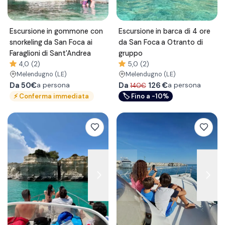
Escursione in gommone con
Escursione in barca di 4 ore
snorkeling da San Foca ai
da San Foca a Otranto di
Faraglioni di Sant'Andrea
gruppo
4,0 (2)
5,0 (2)
Melendugno
(LE)
Melendugno
(LE)
Da
50€
Da
126
€
a persona
a persona
140€
⚡
Conferma immediata
🏷
Fino a -10%