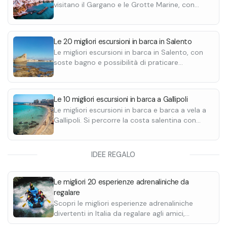
visitano il Gargano e le Grotte Marine, con
soste bagno e snorkeling. Scoprile tutte.
Le 20 migliori escursioni in barca in Salento
Le migliori escursioni in barca in Salento, con
soste bagno e possibilità di praticare
snorkeling di superficie. Con partenze da
Otranto e Santa Maria di Leuca, le escursioni
possono includere un aperitivo o un pranzo a
Le 10 migliori escursioni in barca a Gallipoli
bordo.
Le migliori escursioni in barca e barca a vela a
Gallipoli. Si percorre la costa salentina con
possibilità di aperitivo a bordo. Prezzi da 30€
a persona.
IDEE REGALO
Le migliori 20 esperienze adrenaliniche da
regalare
Scopri le migliori esperienze adrenaliniche
divertenti in Italia da regalare agli amici,
parenti o partner. Scegli tra un giro in