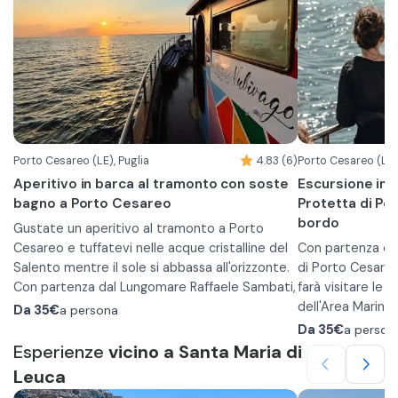
Porto Cesareo (LE), Puglia
4.83 (6)
Porto Cesareo (LE),
Aperitivo in barca al tramonto con soste
Escursione in 
bagno a Porto Cesareo
Protetta di Po
bordo
Gustate un aperitivo al tramonto a Porto
Cesareo e tuffatevi nelle acque cristalline del
Con partenza da
Salento mentre il sole si abbassa all'orizzonte.
di Porto Cesareo
Con partenza dal Lungomare Raffaele Sambati,
farà visitare le 
vi imbarcherete nella motonave Santa Maria
dell'Area Marina
Da
35€
a persona
che vi farà percorrere il seguente itinerario:
fare un tuffo in 
La Motonave nav
Da
35€
a person
•
Isola dei Conigli
alcuni dei punti 
Esperienze
vicino a Santa Maria di
•
Scala di Furno
Protetta Porto C
Leuca
•
Isola della Malva
naturalistici e a