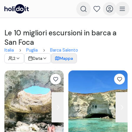
Le 10 migliori escursioni in barca a
San Foca
Italia
Puglia
Barca Salento
2
Data
Mappa