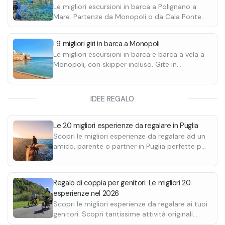
disponibili 3 diversi menù:
Le migliori escursioni in barca a Polignano a
•
Menù 1 (light lunch a buffet) che include
Mare. Partenze da Monopoli o da Cala Ponte
piatti caldi e freddi tipici pugliesi come
Marina con skipper incluso. Si visitano le
frittatina con verdure, involtini, polpette di
grotte marine con possibili soste bagno.
I 9 migliori giri in barca a Monopoli
pane, cornetti salati e pizza rustica
Le migliori escursioni in barca e barca a vela a
•
In caso di allergie e intolleranze alimentari è
Menù 2 (pranzo di 2 portate) che
Monopoli, con skipper incluso. Gite in
comprende primo o secondo e contorno
possibile contattare la struttura in seguito alla
condivisione o in esclusiva. Scopri i prezzi.
•
prenotazione.
Menù 3 (pranzo di 3 portate) che include
primo, secondo e contorno
IDEE REGALO
Le 20 migliori esperienze da regalare in Puglia
Scopri le migliori esperienze da regalare ad un
amico, parente o partner in Puglia perfette per
ogni occasione.
Regalo di coppia per genitori: Le migliori 20
esperienze nel 2026
Scopri le migliori esperienze da regalare ai tuoi
genitori. Scopri tantissime attività originali
adatte per ogni occasione e regala una