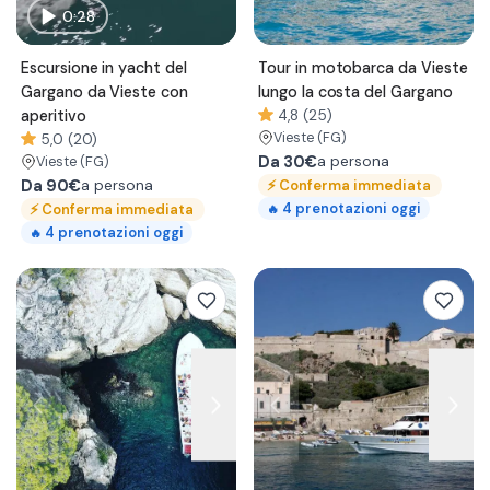
0:28
Escursione in yacht del
Tour in motobarca da Vieste
Gargano da Vieste con
lungo la costa del Gargano
aperitivo
4,8 (25)
Vieste
(FG)
5,0 (20)
Da
30€
a persona
Vieste
(FG)
Da
90€
⚡
Conferma immediata
a persona
4
prenotazioni oggi
⚡
Conferma immediata
🔥
4
prenotazioni oggi
🔥