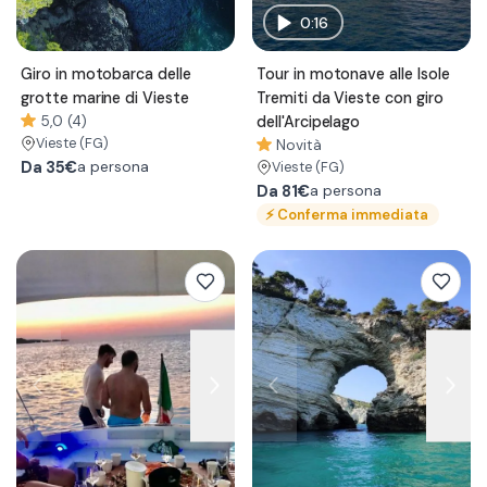
0:16
Giro in motobarca delle
Tour in motonave alle Isole
grotte marine di Vieste
Tremiti da Vieste con giro
5,0 (4)
dell'Arcipelago
Vieste
(FG)
Novità
Da
35€
a persona
Vieste
(FG)
Da
81€
a persona
⚡
Conferma immediata