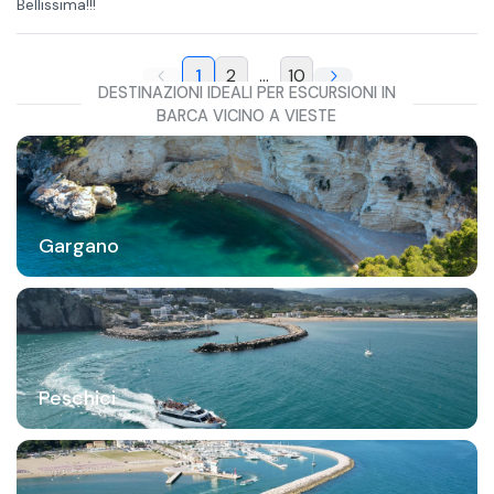
Bellissima!!!
1
2
...
10
DESTINAZIONI IDEALI PER ESCURSIONI IN
BARCA VICINO A VIESTE
Gargano
Peschici