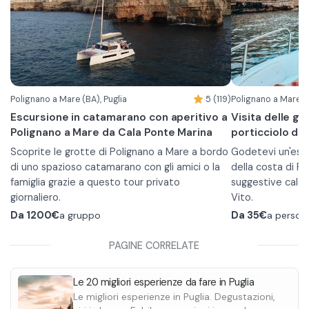
rosato e frutta fresca.
a bordo a base di
Nella Baia di Torr
Vi sarà inoltre fornita l'attrezzatura per
accompagnato da
una sosta snorke
praticare snorkeling di superficie e ammirare la
nei fondali con l
flora e la fauna salentina.
direttamente dal
In base alle condizioni del tempo e alle
In base alle cond
decisioni dello skipper, le tappe possono
decisioni dello 
subire variazioni.
subire variazioni.
Polignano a Mare (BA), Puglia
5 (119)
Polignano a Mare (B
L'esperienza è garantita al raggiungimento
Capienza massim
Escursione in catamarano con aperitivo a
Visita delle gr
minimo di 10 partecipanti.
L'esperienza è g
Polignano a Mare da Cala Ponte Marina
porticciolo di 
minimo di 10 par
Scoprite le grotte di Polignano a Mare a bordo
Godetevi un'escu
di uno spazioso catamarano con gli amici o la
della costa di P
famiglia grazie a questo tour privato
suggestive cale 
giornaliero.
Vito.
Partendo da Cala Ponte Marina salperete
Il tour viene ef
Da
1200€
a gruppo
Da
35€
a person
verso Polignano e navigherete lungo la costa
metri, ideali per 
per vedere le principali grotte e cale come
imbarcazione ha
PAGINE CORRELATE
la Grotta delle Rondinelle, la Grotta Azzurra, la
persone.
Lama Monachile e la Grotta Palazzese.
A bordo ci sarà anche una guida che vi saprà
Durante il tour a
Le 20 migliori esperienze da fare in Puglia
descrivere tutti i posti che vedrete e potrà
tutte le meravigl
Le migliori esperienze in Puglia. Degustazioni,
rispondere a tutte le vostre domande o
Mare e di fare il 