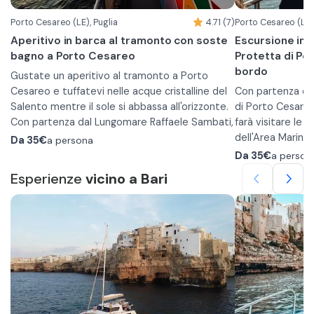
Porto Cesareo (LE), Puglia
4.71 (7)
Porto Cesareo (LE),
Aperitivo in barca al tramonto con soste
Escursione in 
bagno a Porto Cesareo
Protetta di Po
bordo
Gustate un aperitivo al tramonto a Porto
Cesareo e tuffatevi nelle acque cristalline del
Con partenza da
Salento mentre il sole si abbassa all'orizzonte.
di Porto Cesareo
Con partenza dal Lungomare Raffaele Sambati,
farà visitare le 
vi imbarcherete nella motonave Santa Maria
dell'Area Marina
Da
35€
a persona
che vi farà percorrere il seguente itinerario:
fare un tuffo in 
La Motonave nav
Da
35€
a person
•
Isola dei Conigli
alcuni dei punti 
Esperienze
vicino a Bari
•
Scala di Furno
Protetta Porto C
•
Isola della Malva
naturalistici e a
•
Torre Chianca
snorkeling e una 
L'itinerario tocc
•
Durante la navigazione vi verrà offerto un
Baia di Torre Lapillo
inclusi nel prezzo
Conigli, Scala di 
•
aperitivo a bordo al calar del sole a base di
Torre Castiglione
Chianca, Torre La
•
prodotti tipici salentini, accompagnato da vino
Punta Prosciutto
Castiglione, dov
rosato e frutta fresca.
a bordo a base di
Nella Baia di Torr
Vi sarà inoltre fornita l'attrezzatura per
accompagnato da
una sosta snorke
praticare snorkeling di superficie e ammirare la
nei fondali con l