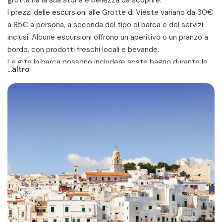
grotta ha la sua storia e bellezza da scoprire.
I prezzi delle escursioni alle Grotte di Vieste variano da 30€
a 85€ a persona, a seconda del tipo di barca e dei servizi
inclusi. Alcune escursioni offrono un aperitivo o un
pranzo a
bordo
, con prodotti freschi locali e bevande.
Le gite in barca possono includere soste bagno durante le
...altro
quali potrete tuffarvi nelle acque cristalline dell'Adriatico ed
esplorare le grotte in autonomia.
Sia che tu sia un appassionato di mare o un semplice
amante della natura, un'escursione in barca a Vieste è
un'opportunità imperdibile per esplorare le bellezze naturali
della
Puglia
.