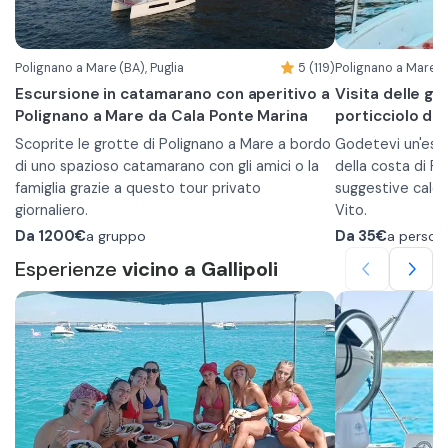
flora e la fauna salentina.
direttamente dal
In base alle condizioni del tempo e alle
In base alle cond
decisioni dello skipper, le tappe possono
decisioni dello 
Polignano a Mare (BA), Puglia
5 (119)
Polignano a Mare (B
subire variazioni.
subire variazioni.
Escursione in catamarano con aperitivo a
Visita delle gr
L'esperienza è garantita al raggiungimento
Capienza massim
Polignano a Mare da Cala Ponte Marina
porticciolo di 
minimo di 10 partecipanti.
L'esperienza è g
Scoprite le grotte di Polignano a Mare a bordo
minimo di 10 par
Godetevi un'escu
di uno spazioso catamarano con gli amici o la
della costa di P
famiglia grazie a questo tour privato
suggestive cale 
giornaliero.
Vito.
Partendo da Cala Ponte Marina salperete
Il tour viene ef
Da
1200€
a gruppo
Da
35€
a person
verso Polignano e navigherete lungo la costa
metri, ideali per 
Esperienze
vicino a Gallipoli
per vedere le principali grotte e cale come
imbarcazione ha
la Grotta delle Rondinelle, la Grotta Azzurra, la
persone.
Lama Monachile e la Grotta Palazzese.
A bordo ci sarà anche una guida che vi saprà
Durante il tour a
descrivere tutti i posti che vedrete e potrà
tutte le meravigl
rispondere a tutte le vostre domande o
Mare e di fare il 
curiosità sul luogo.
più blu.
Le tappe previste durante questo tour sono:
La partenza è pre
•
Polignano a Mare
Vito, con succes