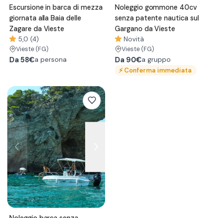
Escursione in barca di mezza
Noleggio gommone 40cv
giornata alla Baia delle
senza patente nautica sul
Zagare da Vieste
Gargano da Vieste
5,0 (4)
Novità
Vieste
(FG)
Vieste
(FG)
Da
58€
Da
90€
a persona
a gruppo
⚡
Conferma immediata
Noleggio barca senza