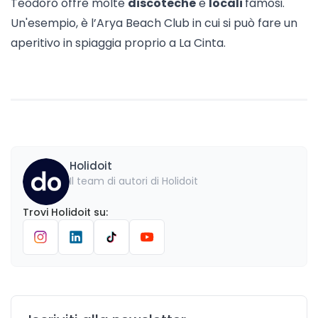
Teodoro offre molte
discoteche
e
locali
famosi.
Un'esempio, è l’
Arya Beach Club
in cui si può fare un
aperitivo in spiaggia proprio a La Cinta.
Holidoit
Il team di autori di Holidoit
Trovi
Holidoit
su
: