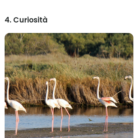
4
.
Curiosità