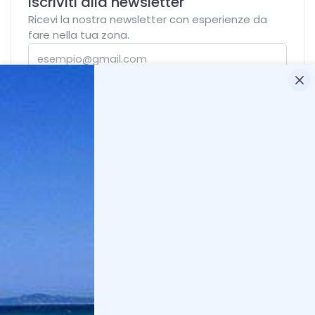
Iscriviti alla newsletter
Ricevi la nostra newsletter con esperienze da
fare nella tua zona.
Iscriviti
Articoli correlati
Cala Girgolu: informazioni sulla spiaggia e
come arrivare
Scopri tutte le informazioni più importanti
per Cala Girgolu e alla Spiaggia della
Tartaruga: come arrivare, suggeriment...
Spiaggia Cala d'Ambra: informazioni utili e
suggerimenti