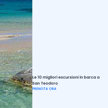
Ecco tutte le informazioni utili e i
suggerimenti sulla Spiaggia di Cala d'Ambra
a San Teodoro....
Spiaggia Lu Impostu: informazioni e
suggerimenti
Scopri la spiaggia di Lu Impostu, vicino a San
Teodoro, tra escursioni in barca, snorkeling e
altre attività....
Pagine correlate
Le 10 migliori escursioni in barca a
Escursioni in Quad in Sardegna: Le 7 migliori
San Teodoro
Tutte le escursioni in quad in Sardegna, da
Iglesias, Villasimius, Burcei oppure
PRENOTA ORA
Sant'Antioco. Scoprile tutte....
Passeggiate a Cavallo in Sardegna: Le 10