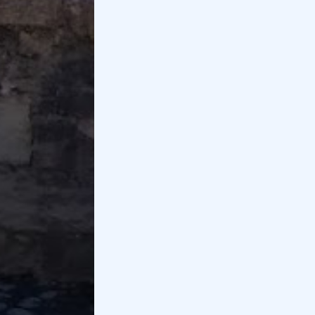
Polignano a Mare
è caratterizzata da stretti vicoli e
balconi panoramici, che offrono bellissime vedute a
strapiombo sul mare.
Vi consigliamo di passeggiare per il centro storico
per vedere la città dal suo interno, oppure di fare un
giro in barca
per osservare la città dal mare.
A pochi chilometri, si trova
Monopoli
, con il suo
centro storico ed il suo porto ricco di pescherecci.
Anche in questo caso vi consigliamo una visita al