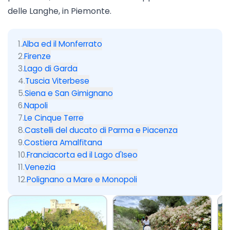
delle Langhe, in Piemonte.
1
.
Alba ed il Monferrato
2
.
Firenze
3
.
Lago di Garda
4
.
Tuscia Viterbese
5
.
Siena e San Gimignano
6
.
Napoli
7
.
Le Cinque Terre
8
.
Castelli del ducato di Parma e Piacenza
9
.
Costiera Amalfitana
10
.
Franciacorta ed il Lago d'Iseo
11
.
Venezia
12
.
Polignano a Mare e Monopoli