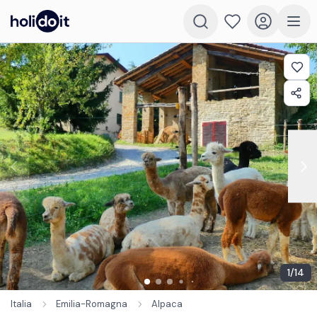
1
/
14
Italia
Emilia-Romagna
Alpaca