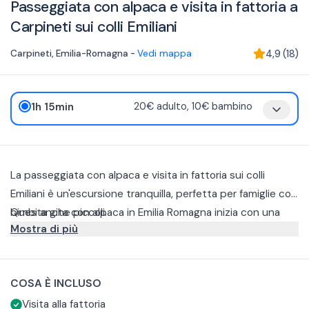
Passeggiata con alpaca e visita in fattoria a
Carpineti sui colli Emiliani
Carpineti
,
Emilia-Romagna
-
Vedi mappa
4,9
(
18
)
1h 15min
20€ adulto, 10€ bambino
La passeggiata con alpaca e visita in fattoria sui colli
Emiliani è un'escursione tranquilla, perfetta per famiglie con
bimbi anche piccoli.
Questa gita con alpaca in Emilia Romagna inizia con una
Mostra di più
breve introduzione sulla storia della struttura, sulle
abitudini e curiosità di questi animali.
Successivamente si preparano le redini per portare gli
alpaca a spasso, si esce dalla azienda agricola e si fa un
COSA È INCLUSO
tracciato nel bosco immerso nella natura.
Visita alla fattoria