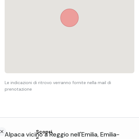
Le indicazioni di ritrovo verranno fornite nella mail di
prenotazione
Scopri
Alpaca
vicino a
Reggio nell'Emilia
,
Emilia-
il