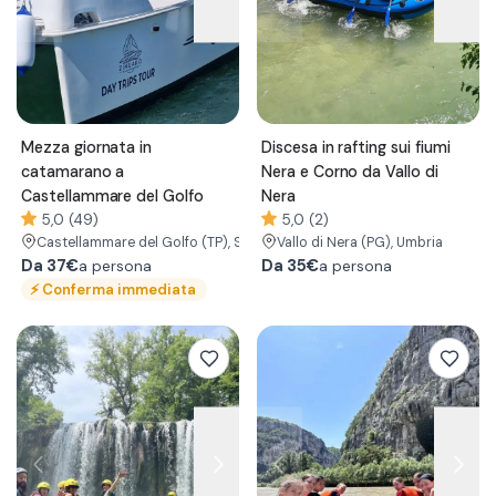
Mezza giornata in
Discesa in rafting sui fiumi
catamarano a
Nera e Corno da Vallo di
Castellammare del Golfo
Nera
5,0 (49)
5,0 (2)
Castellammare del Golfo
(TP)
, Sicilia
Vallo di Nera
(PG)
, Umbria
Da
37€
Da
35€
a persona
a persona
⚡
Conferma immediata