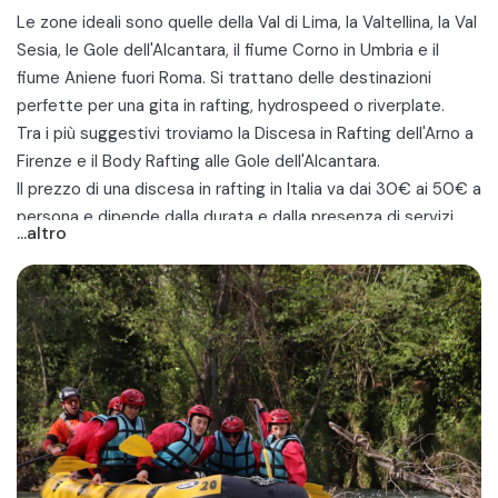
Le zone ideali sono quelle della
Val di Lima
, la Valtellina, la Val
Sesia, le Gole dell'Alcantara, il fiume Corno in Umbria e il
fiume Aniene fuori Roma. Si trattano delle destinazioni
perfette per una gita in rafting, hydrospeed o riverplate.
Tra i più suggestivi troviamo la
Discesa in Rafting dell'Arno a
Firenze
e il
Body Rafting alle Gole dell'Alcantara
.
Il prezzo di una discesa in rafting in Italia va dai 30€ ai 50€ a
persona e dipende dalla durata e dalla presenza di servizi
...altro
aggiuntivi.
Si tratta di giri adatti a tutti, anche principianti. Il tour è
guidato da esperti istruttori!
Scopri le migliori escursioni in rafting in Italia vicino alle città
di Roma, Milano, Torino, Catania, Firenze, Lucca, Pisa, Catania
e Perugia!