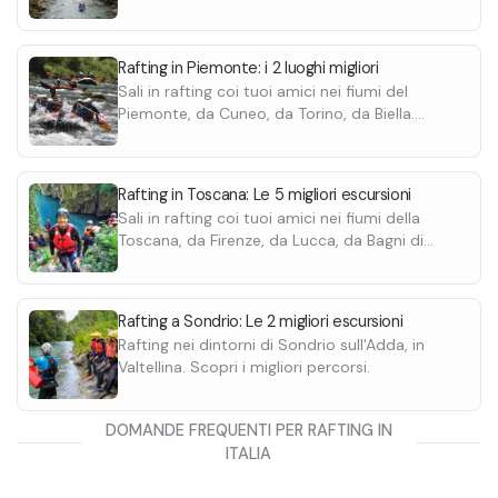
Scopri le migliori esperienze.
adrenalina e sicurezza accessibile a tutti.
idrometrici del f
La guida del "bob" sarà interamente nelle
durata e program
Rafting in Piemonte: i 2 luoghi migliori
vostre mani, permettendovi di sperimentare la
Sali in rafting coi tuoi amici nei fiumi del
sensazione di controllo e libertà.
Piemonte, da Cuneo, da Torino, da Biella.
L'Hydrospeed è un'opportunità per vivere
Scopri le migliori esperienze.
un'avventura indimenticabile, spingendovi al
limite e superando le vostre paure.
Rafting in Toscana: Le 5 migliori escursioni
È un modo unico per connettersi con la natura
Sali in rafting coi tuoi amici nei fiumi della
e apprezzare la forza del fiume.
Toscana, da Firenze, da Lucca, da Bagni di
Lucca. Scopri le migliori esperienze.
Rafting a Sondrio: Le 2 migliori escursioni
Rafting nei dintorni di Sondrio sull'Adda, in
Valtellina. Scopri i migliori percorsi.
DOMANDE FREQUENTI PER RAFTING IN
ITALIA