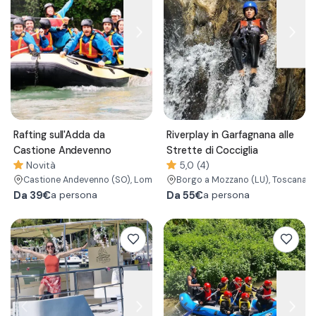
Rafting sull'Adda da
Riverplay in Garfagnana alle
Castione Andevenno
Strette di Cocciglia
Novità
5,0 (4)
Castione Andevenno
(SO)
, Lombardia
Borgo a Mozzano
(LU)
, Toscana
Da
39€
Da
55€
a persona
a persona