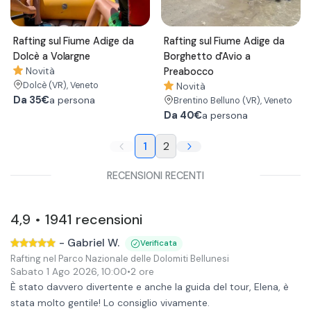
Rafting sul Fiume Adige da
Rafting sul Fiume Adige da
Dolcè a Volargne
Borghetto d'Avio a
Novità
Preabocco
Dolcè
(VR)
, Veneto
Novità
Da
35€
a persona
Brentino Belluno
(VR)
, Veneto
Da
40€
a persona
1
2
RECENSIONI RECENTI
4,9
1941
recensioni
•
-
Gabriel W.
Verificata
Rafting nel Parco Nazionale delle Dolomiti Bellunesi
Sabato 1 Ago 2026
,
10:00
•
2 ore
È stato davvero divertente e anche la guida del tour, Elena, è
stata molto gentile! Lo consiglio vivamente.