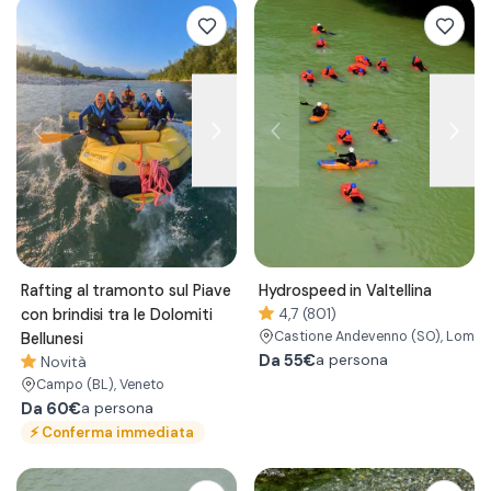
Rafting al tramonto sul Piave
Hydrospeed in Valtellina
con brindisi tra le Dolomiti
4,7 (801)
Castione Andevenno
(SO)
, Lomba
Bellunesi
Da
55€
a persona
Novità
Campo
(BL)
, Veneto
Da
60€
a persona
⚡
Conferma immediata