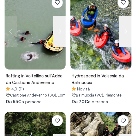
Rafting in Valtellina sull'Adda
Hydrospeed in Valsesia da
da Castione Andevenno
Balmuccia
4,9 (11)
Novità
Castione Andevenno
(SO)
, Lombardia
Balmuccia
(VC)
, Piemonte
Da
55€
Da
70€
a persona
a persona