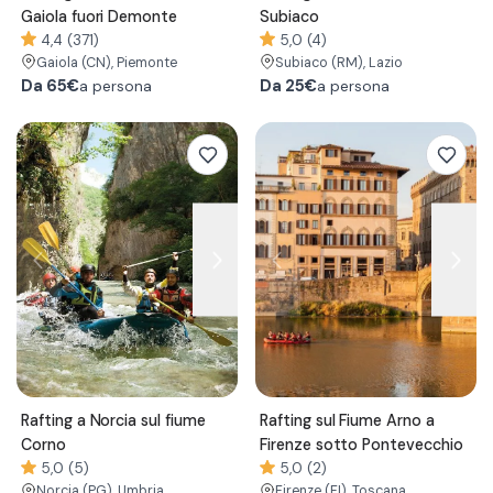
Gaiola fuori Demonte
Subiaco
4,4 (371)
5,0 (4)
Gaiola
(CN)
, Piemonte
Subiaco
(RM)
, Lazio
Da
65€
Da
25€
a persona
a persona
Rafting a Norcia sul fiume
Rafting sul Fiume Arno a
Corno
Firenze sotto Pontevecchio
5,0 (5)
5,0 (2)
Norcia
(PG)
, Umbria
Firenze
(FI)
, Toscana