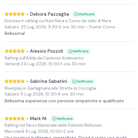
-
Debora Pazzaglia
Verificata
Discesa in rafting sui fiumi Nera e Corno da Vallo di Nera
Sabato 25 Lug 2026
,
9:30
•
2 ore 30 min
- Fiume Corno
Bellissima!
-
Alessio Pozzoli
Verificata
Rafting sull'Adda da Castione Andevenno
Venerdì 24 Lug 2026
,
15:00
•
1 ora 30 min
-
Sabrina Sabatini
Verificata
Riverplay in Garfagnana alle Strette di Cocciglia
Sabato 11 Lug 2026
,
10:30
•
4 ore 30 min
Bellissima esperienza con persone simpatiche e qualificate
-
Mark M.
Verificata
Rafting nel Parco Nazionale delle Dolomiti Bellunesi
Mercoledì 8 Lug 2026
,
10:00
•
2 ore
Una location bellissima, mozzafiato. David è stato una guida