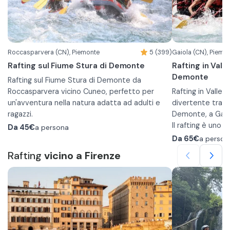
Roccasparvera (CN), Piemonte
5 (399)
Gaiola (CN), Piemo
Rafting sul Fiume Stura di Demonte
Rafting in Vall
Demonte
Rafting sul Fiume Stura di Demonte da
Roccasparvera vicino Cuneo, perfetto per
Rafting in Valle 
un'avventura nella natura adatta ad adulti e
divertente tra le
ragazzi.
Demonte, a Gaio
Per personalizzare la vostra esperienza
Il rafting è uno
Da
45€
a persona
potrete scegliere tra 3 opzioni differenti:
divertente, adat
Da
65€
a person
Rafting percorso Gole
livelli di esperi
Rafting
vicino a Firenze
Questa opzione segue un percorso di circa 9
una giornata indi
Km della durata di circa 1 ora e 30 minuti.
gli amici, immerg
Le acque del fiu
L'attività di svolge sul gommone da rafting
Stura di Demont
spettacolari che
classico che può portare fino a 9 persone,
i principianti che
compresa la guida. L'esperienza è solitamente
Rafting percorso Integrale
Il fiume Stura si
disponibile da fine aprile a ottobre.
Il tour integrale prevede un tratto di fiume di
paesaggio unico 
circa 18 Km con una durata di circa 2 ore e 30
vivere un’esperi