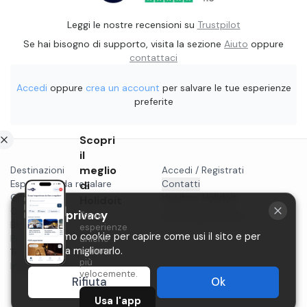
Leggi le nostre recensioni su
Trustpilot
Se hai bisogno di supporto, visita la sezione
Aiuto
oppure
contattaci
Accedi
oppure
crea un account
per salvare le tue esperienze
preferite
Scopri
il
meglio
Destinazioni
Accedi / Registrati
Esperienze da regalare
di
Contatti
Gift card
Vendi su Holidoit
Holidoit
Cosa fare a...
La tua privacy
Trova
P.IVA 11482970966
Blog
esperienze
Utilizziamo cookie per capire come usi il sito e per
Privacy
uniche
aiutarci a migliorarlo.
ancora
Termini
più
Instagram
velocemente.
Rifiuta
Ok
Usa l'app