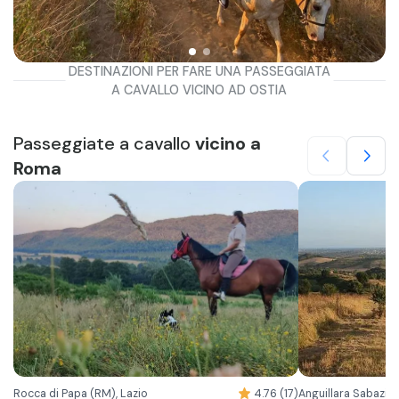
DESTINAZIONI PER FARE UNA PASSEGGIATA
A CAVALLO VICINO AD OSTIA
Passeggiate a cavallo
vicino a
Roma
Rocca di Papa (RM), Lazio
4.76 (17)
Anguillara Sabazia 