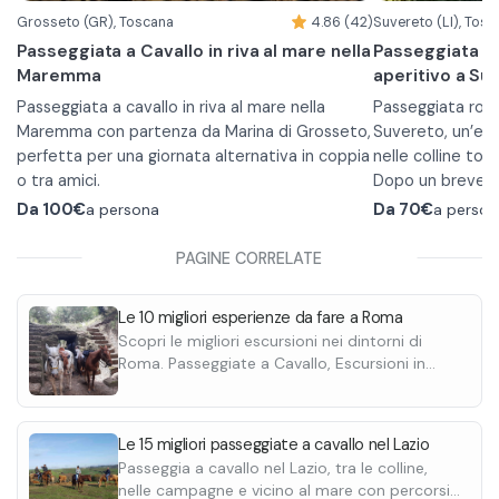
Grosseto (GR), Toscana
4.86 (42)
Suvereto (LI), Tosc
Passeggiata a Cavallo in riva al mare nella
Passeggiata a 
Maremma
aperitivo a Su
Passeggiata a cavallo in riva al mare nella
Passeggiata roma
Maremma con partenza da Marina di Grosseto,
Suvereto, un’es
perfetta per una giornata alternativa in coppia
nelle colline tos
o tra amici.
Dopo un breve br
L'esperienza inizia al maneggio in cui vi verranno
fianco a fianco 
Da
100€
a persona
Da
70€
a person
assegnati i cavalli e vi verrà fornita
vigneti e paesagg
l'attrezzatura per montare a cavallo.
è prevista una s
PAGINE CORRELATE
Una volta partiti, l'escursione ha una durata di
panoramica part
Al termine della 
circa 2 ore attraverso la Pineta del Tombolo,
vi attenderà uno
accompagnarvi ne
Le 10 migliori esperienze da fare a Roma
Canale San Leopoldo, zona retrodunale, dune e
tranquillità.
Scopri le migliori escursioni nei dintorni di
spiaggia.
Roma. Passeggiate a Cavallo, Escursioni in
Quad e tanto altro. Scoprile tutte.
Le 15 migliori passeggiate a cavallo nel Lazio
Passeggia a cavallo nel Lazio, tra le colline,
nelle campagne e vicino al mare con percorsi