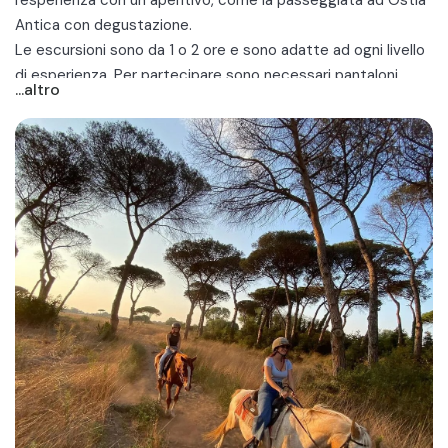
l'esperienza con un aperitivo, come la
passeggiata ad Ostia
Antica con degustazione
.
Le escursioni sono da 1 o 2 ore e sono adatte ad ogni livello
di esperienza. Per partecipare sono necessari pantaloni
...altro
lunghi e scarpe chiuse.
Scopri le migliori passeggiate a cavallo ad Ostia per gite
fuori porta, uscite di coppia, giornate in famiglia o con amici!