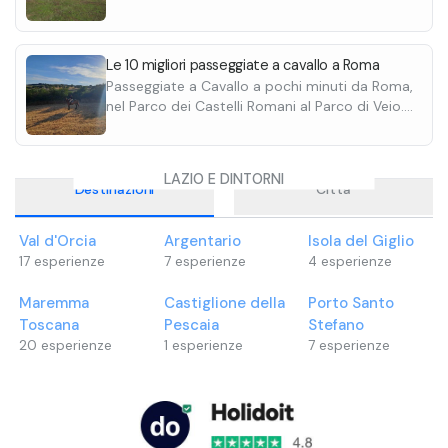
panoramici. Scopri tutte le escursioni e
destinazioni.
Le 10 migliori passeggiate a cavallo a Roma
Passeggiate a Cavallo a pochi minuti da Roma,
nel Parco dei Castelli Romani al Parco di Veio.
Alcune con possibilità di pranzo e
degustazione. Scoprile tutte.
LAZIO E DINTORNI
Destinazioni
Città
Val d'Orcia
Argentario
Isola del Giglio
17
esperienze
7
esperienze
4
esperienze
Maremma
Castiglione della
Porto Santo
Toscana
Pescaia
Stefano
20
esperienze
1
esperienze
7
esperienze