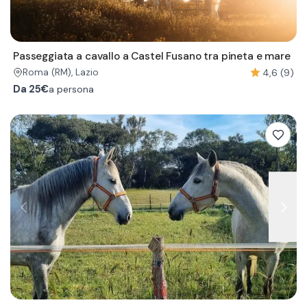
Passeggiata a cavallo a Castel Fusano tra pineta e mare
4,6 (9)
Roma
(RM)
, Lazio
Da
25€
a persona