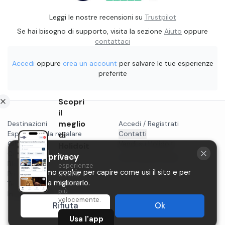
Leggi le nostre recensioni su
Trustpilot
Se hai bisogno di supporto, visita la sezione
Aiuto
oppure
contattaci
Accedi
oppure
crea un account
per salvare le tue esperienze
preferite
Scopri
il
meglio
Destinazioni
Accedi / Registrati
Esperienze da regalare
di
Contatti
Gift card
Vendi su Holidoit
Holidoit
Cosa fare a...
La tua privacy
Trova
P.IVA 11482970966
Blog
esperienze
Utilizziamo cookie per capire come usi il sito e per
Privacy
uniche
ancora
aiutarci a migliorarlo.
Termini
più
Instagram
velocemente.
Rifiuta
Ok
Usa l'app