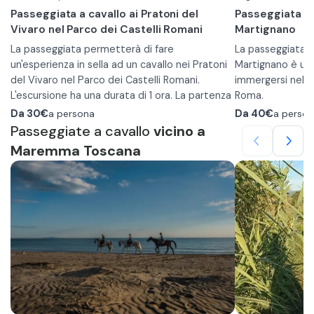
Passeggiata a cavallo ai Pratoni del
Passeggiata a c
Vivaro nel Parco dei Castelli Romani
Martignano
La passeggiata permetterà di fare
La passeggiata a 
un'esperienza in sella ad un cavallo nei Pratoni
Martignano è un'
del Vivaro nel Parco dei Castelli Romani.
immergersi nella
L'escursione ha una durata di 1 ora. La partenza
Roma.
è pianificata dal maneggio e durante le
L'esperienza è ad
Da
30€
a persona
Da
40€
a perso
passeggiate attraverserete i boschi e praterie
esperienza. Al ma
Passeggiate a cavallo
vicino a
che caratterizzano il Parco.
insegnerà le basi
Maremma Toscana
Le passeggiate sono pensate per principianti e
in seguito si usc
la struttura fornisce i caschi e, previa richiesta,
L'attività dura ci
le protezioni e l'assicurazione è compresa nel
immergerà nel Pa
prezzo.
attraverseranno i
Inoltre, per partecipare è sono richiesti
Bracciano e il La
pantaloni lunghi e scarpe chiuse.
arrivare in riva a
Per partecipare 
L'età minima per partecipare è 4 anni.
un abbigliament
pantaloni lunghi 