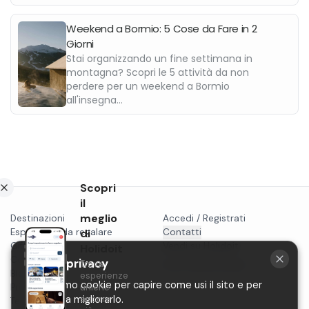
Weekend a Bormio: 5 Cose da Fare in 2
Giorni
Stai organizzando un fine settimana in
montagna? Scopri le 5 attività da non
perdere per un weekend a Bormio
all'insegna...
Scopri
il
meglio
Destinazioni
Accedi / Registrati
Esperienze da regalare
di
Contatti
Gift card
Vendi su Holidoit
Holidoit
Cosa fare a...
La tua privacy
Trova
P.IVA 11482970966
Blog
esperienze
Utilizziamo cookie per capire come usi il sito e per
Privacy
uniche
ancora
aiutarci a migliorarlo.
Termini