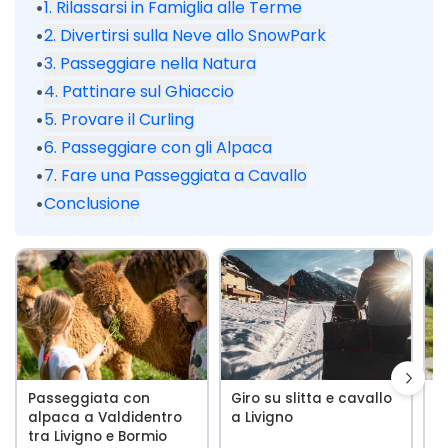
•
1. Rilassarsi in Famiglia alle Terme
•
2. Divertirsi sulla Neve allo SnowPark
•
3. Passeggiare nella Natura
•
4. Pattinare sul Ghiaccio
•
5. Provare il Curling
•
6. Passeggiare con gli Alpaca
•
7. Fare una Passeggiata a Cavallo
•
Conclusione
Passeggiata con
Giro su slitta e cavallo
G
alpaca a Valdidentro
a Livigno
c
tra Livigno e Bormio