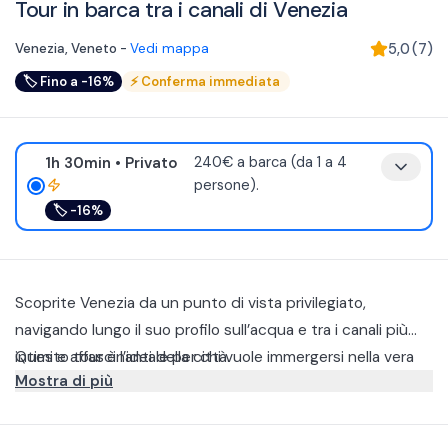
Tour in barca tra i canali di Venezia
Venezia
,
Veneto
-
Vedi mappa
5,0
(
7
)
🏷
Fino a -16%
⚡
Conferma immediata
1h 30min
• Privato
240€ a barca (da 1 a 4
persone).
🏷
-16%
Scoprite Venezia da un punto di vista privilegiato,
navigando lungo il suo profilo sull’acqua e tra i canali più
intimi e affascinanti della città.
Questo tour è l’ideale per chi vuole immergersi nella vera
Mostra di più
essenza veneziana, lontano dalla folla, cullati dal suono
dell’acqua e circondati da scorci mozzafiato.
Navigherete lungo il perimetro della città ammirando
vedute iconiche e angoli nascosti. Potrete anche