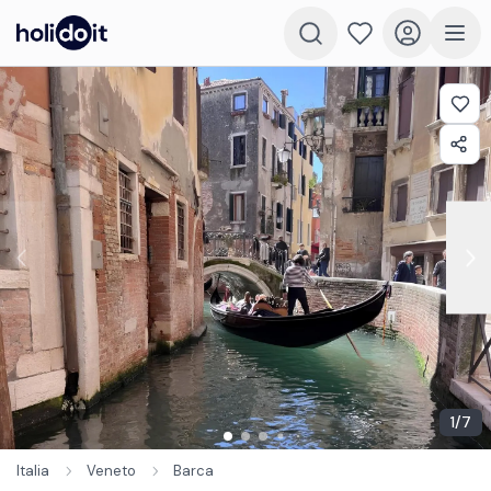
1
/
7
Italia
Veneto
Barca