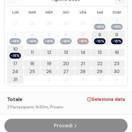
LUN
MAR
MER
GIO
VEN
SAB
DOM
1
2
27
28
29
30
31
-16%
-16%
3
4
5
6
7
8
9
-16%
-16%
-16%
-16%
-16%
-16%
-16%
10
11
12
13
14
15
16
-16%
17
18
19
20
21
22
23
24
25
26
27
28
29
30
31
1
2
3
4
5
6
Totale
Seleziona data
2 Partecipanti
, 1h30m
, Privato
Procedi