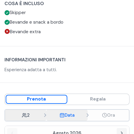
COSA È INCLUSO
esplorare i canali minori vivendo l'anima autentica di
A bordo vi saranno offerti acqua, vino, soft drink e piccoli
Skipper
Venezia.
snack.
Bevande e snack a bordo
Bevande extra
INFORMAZIONI IMPORTANTI
Esperienza adatta a tutti.
Prenota
Regala
2
Data
Ora
Agosto 2026