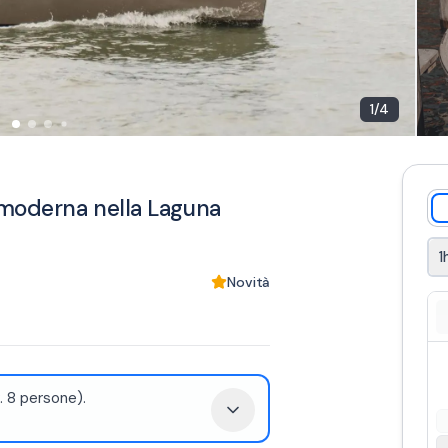
1
/
4
 moderna nella Laguna
1
Novità
 8 persone).