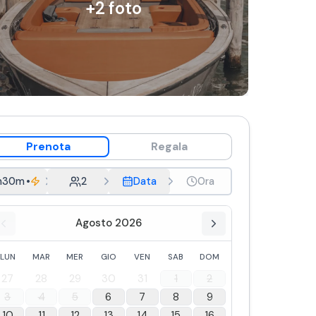
+
2
foto
Prenota
Regala
h30m
•
Tour breve
2
Data
Ora
Agosto 2026
LUN
MAR
MER
GIO
VEN
SAB
DOM
27
28
29
30
31
1
2
3
4
5
6
7
8
9
10
11
12
13
14
15
16