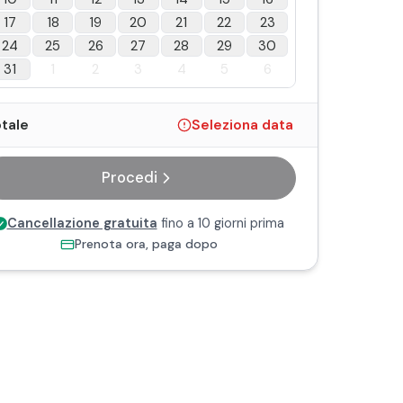
17
18
19
20
21
22
23
24
25
26
27
28
29
30
31
1
2
3
4
5
6
tale
Seleziona data
Procedi
Cancellazione gratuita
fino a 10 giorni prima
Prenota ora, paga dopo