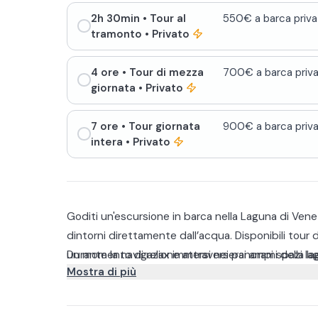
2h 30min
• Tour al
550€ a barca priva
tramonto
• Privato
4 ore
• Tour di mezza
700€ a barca priva
giornata
• Privato
7 ore
• Tour giornata
900€ a barca priva
intera
• Privato
Goditi un'escursione in barca nella Laguna di Venezi
dintorni direttamente dall’acqua. Disponibili tour d
un momento di relax immersi nei panorami della la
Durante la navigazione attraverserai ampi spazi l
Mostra di più
Venezia da una prospettiva insolita e suggestiva.
desidera una breve ma memorabile esperienza, ide
Navigherai a bordo di Dolce Vita, un’imbarcazion
o come piacevole pausa durante il soggiorno.
stile e comfort. A prua, un ampio prendisole trasfo