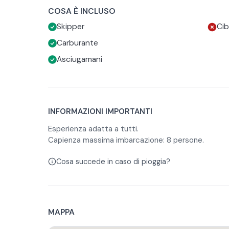
rilassarsi e godersi il panorama, mentre il tendali
Grazie alle sue dotazioni e alla navigazione confor
COSA È INCLUSO
sole, dal vento o da una leggera pioggia senza rinu
scelta ideale per coppie, famiglie o piccoli gruppi.
Skipper
Cib
all’aria aperta.
Carburante
Asciugamani
INFORMAZIONI IMPORTANTI
Esperienza adatta a tutti.
Capienza massima imbarcazione: 8 persone.
Cosa succede in caso di pioggia?
MAPPA