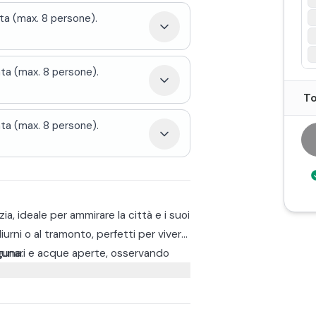
ta (max. 8 persone).
ta (max. 8 persone).
To
ta (max. 8 persone).
a, ideale per ammirare la città e i suoi
iurni o al tramonto, perfetti per vivere
guna.
agunari e acque aperte, osservando
 Questo tour è pensato per chi
ale come primo approccio alla laguna
e dal design contemporaneo che unisce
rmabile offre lo spazio perfetto per