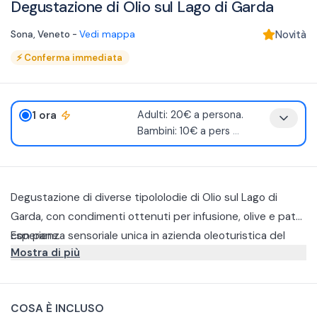
Degustazione di Olio sul Lago di Garda
Sona
,
Veneto
-
Vedi mappa
Novità
⚡
Conferma immediata
1 ora
Adulti: 20€ a persona.
Bambini: 10€ a pers
...
Degustazione di diverse tipololodie di Olio sul Lago di
Garda, con condimenti ottenuti per infusione, olive e paté
con pane.
Esperienza sensoriale unica in azienda oleoturistica del
Mostra di più
Lago di Garda pluripremiata in diversi concorsi nazionali ed
internazionali.
Ascolterete la storia di una giovane realtà familiare
scoprendo diverse tipologie di olio extra vergine di oliva di
COSA È INCLUSO
qualità: dall’olio certificato Garda DOP, alle selezioni