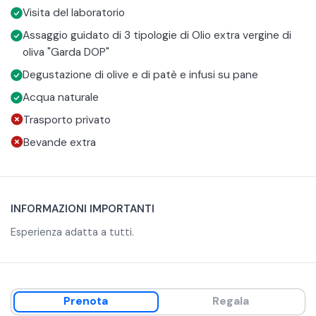
Visita del laboratorio
Premium e Oro del Vajo, con condimenti ottenuti
naturalmente per infusione, olive e paté su del buon pane.
Assaggio guidato di 3 tipologie di Olio extra vergine di
oliva "Garda DOP"
Degustazione di olive e di patè e infusi su pane
Acqua naturale
Trasporto privato
Bevande extra
INFORMAZIONI IMPORTANTI
Esperienza adatta a tutti.
Prenota
Regala