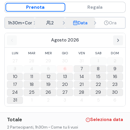
DOCG, Chianti Riserva DOCG, “Centodue” Toscana Rosso
Prenota
Regala
IGT.
1h30m
•
Come tu li vuoi
2
Data
Ora
Agosto 2026
LUN
MAR
MER
GIO
VEN
SAB
DOM
27
28
29
30
31
1
2
3
4
5
6
7
8
9
10
11
12
13
14
15
16
17
18
19
20
21
22
23
24
25
26
27
28
29
30
31
1
2
3
4
5
6
Totale
Seleziona data
2 Partecipanti
, 1h30m
• Come tu li vuoi