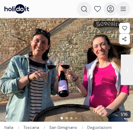
1
/
16
Italia
Toscana
San Gimignano
Degustazioni