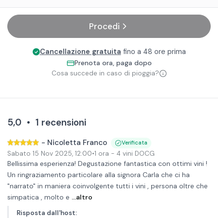
Procedi
Cancellazione gratuita
fino a 48 ore prima
Prenota ora, paga dopo
Cosa succede in caso di pioggia?
5,0
•
1
recensioni
-
Nicoletta Franco
Verificata
Sabato 15 Nov 2025
,
12:00
•
1 ora
- 4 vini DOCG
Bellissima esperienza! Degustazione fantastica con ottimi vini !
Un ringraziamento particolare alla signora Carla che ci ha
"narrato" in maniera coinvolgente tutti i vini , persona oltre che
simpatica , molto e
...altro
Risposta dall'host
: