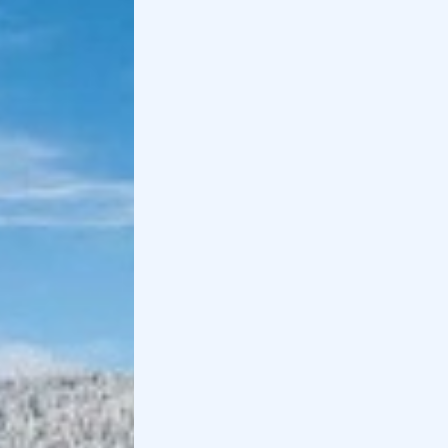
estiva è un trekking. Vi consigliamo di fare un
percorso ad anello al
lago di Fedaia
.
Questo trekking è adatto ad escursionisti, senza
particolari capacità tecniche, poichè di livello
intermedio.
Infine, vi consigliamo un
trekking al castello
scomparso
della contessa di Dolèda. Il percorso si
sviluppo nei pressi di Canazei ed è ricco di storia e
leggende, da scoprire lungo il tragitto.
Holidoit
Il team di autori di Holidoit