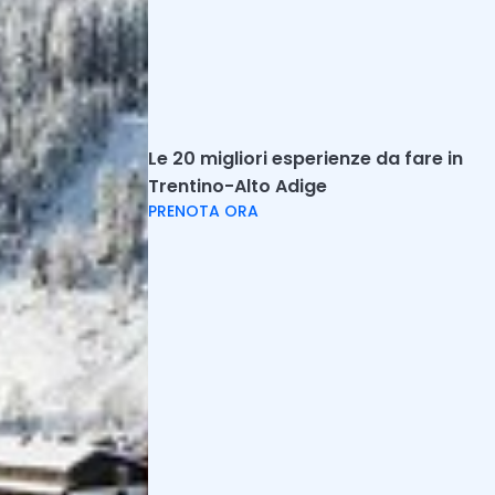
Trovi
Holidoit
su
:
Le 20 migliori esperienze da fare in
Trentino-Alto Adige
Iscriviti alla newsletter
PRENOTA ORA
Ricevi la nostra newsletter con esperienze da
fare nella tua zona.
Iscriviti
Articoli correlati