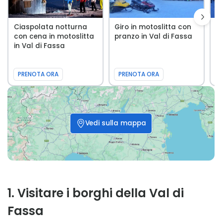
Ciaspolata notturna
Giro in motoslitta con
C
con cena in motoslitta
pranzo in Val di Fassa
t
in Val di Fassa
i
PRENOTA ORA
PRENOTA ORA
Vedi sulla mappa
1
.
Visitare i borghi della Val di
Fassa