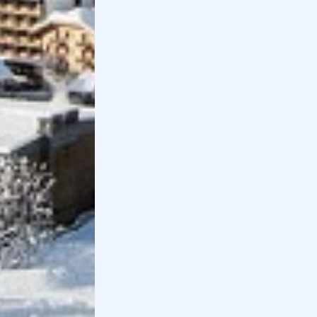
Capodanno 2026 a Canazei: le 8 migliori
cose da fare
Capodanno a Canazei 2026: tra feste in
piazza, cene in baita, feste in discoteca ed
esperienze, ecco 8 idee per un Capod...
Le 8 migliori cose da fare a Canazei in
inverno
Lista di attività da fare a Canazei e nei
dintorni in inverno. Scopri le migliori
esperienze da fare come una passeggiat...
Pagine correlate
Le 10 migliori cose da fare in Val di Fassa in
inverno ed estate
Scopri le migliori esperienze in Val di Fassa:
passeggiate a cavallo, ciaspolate, pranzi in