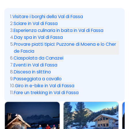
1
.
Visitare i borghi della Val di Fassa
2
.
Sciare in Val di Fassa
3
.
Esperienza culinaria in baita in Val di Fassa
4
.
Day spa in Val di Fassa
5
.
Provare piatti tipici: Puzzone di Moena e lo Cher
de Fascia
6
.
Ciaspolata da Canazei
7
.
Eventi in Val di Fassa
8
.
Discesa in slittino
9
.
Passeggiata a cavallo
10
.
Giro in e-bike in Val di Fassa
11
.
Fare un trekking in Val di Fassa