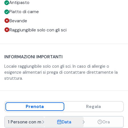
Antipasto
scegliendo uno dei due menù proposti.
Antipasto condiviso con salumi e formaggi.
Ghisa mista: 3 tagli di carni miste in base alle disponibilità.
Piatto di carne
Menù 2:
Bevande
Antipasto condiviso con salumi e formaggi.
Raggiungibile solo con gli sci
Fiorentina del trentino.
In caso di allergie o esigenze alimentari si prega di
contattare direttamente la struttura.
INFORMAZIONI IMPORTANTI
Locale raggiungibile solo con gli sci. In caso di allergie o
esigenze alimentari si prega di contattare direttamente la
struttura.
Prenota
Regala
1 Persone con menù 1
Data
Ora