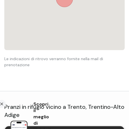
Le indicazioni di ritrovo verranno fornite nella mail di
prenotazione
Scopri
Pranzi in rifugio
vicino a
Trento
,
Trentino-Alto
il
Adige
meglio
di