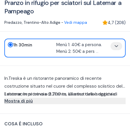
Pranzo in rifugio per sciatori sul Latemar a
Pampeago
Predazzo
,
Trentino-Alto Adige
-
Vedi mappa
4,7
(
208
)
1h 30min
Menù 1: 40€ a persona.
Menù 2: 50€ a pers
...
In.Treska è un ristorante panoramico di recente
costruzione situato nel cuore del complesso sciistico del
Latemar, in provincia di Trento. La struttura è dotata di
Il ristorante si trova a 2.200 m, all’arrivo della seggiovia
Mostra di più
una terrazza panoramica e di una parete vetrata da cui è
Tresca a Pampeago. Situato nei pressi delle piste da sci, la
possibile ammirare il panorama circostante, dalle Dolomiti
struttura è raggiungibile esclusivamente con gli sci.
In.Treska desidera creare un legame tra tradizione e
alla Catena del Lagorai.
innovazione. La protagonista dei piatti è la carne del
COSA È INCLUSO
territorio, che potrete assaggiare in diversi modi,
Menù 1: