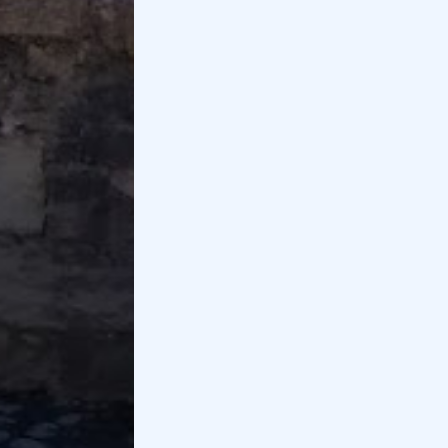
Iscriviti alla newsletter
Ricevi la nostra newsletter con esperienze da
fare nella tua zona.
Iscriviti
Articoli correlati
Capodanno 2026 in montagna in Lombardia:
cosa fare e dove
Passa un capodanno indimenticabile in
montagna in Lombardia tra amici, in coppia
o in famiglia. Ti aspettano diverse att...