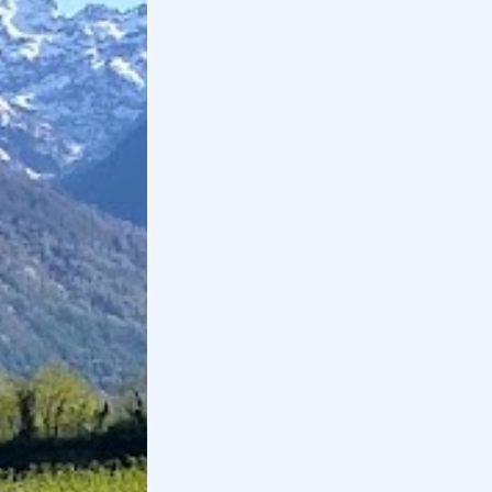
La Puglia offre molte possibilità per il cenone di
Capodanno, come l'
Osteria 1881
a Gravinia in Puglia.
In questo caso il menù per il cenone parte da 50€ a
persona e garantisce cucina tradizionale pugliese.
Un'altra opzione può essere il
Sangiorgio Resort &
SPA
, in provincia di Lecce, che oltre ad un ottimo
cenone, offre la possibilità di pernottare nella loro