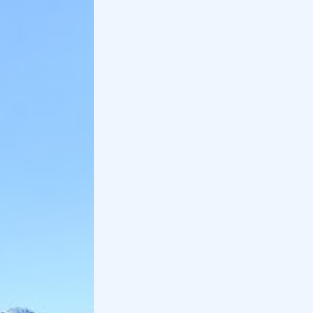
cibo del territorio. Per i bambini è previsto un menù
dedicato.
11
.
Puglia: cenone in hotel e in
osteria
Puglia