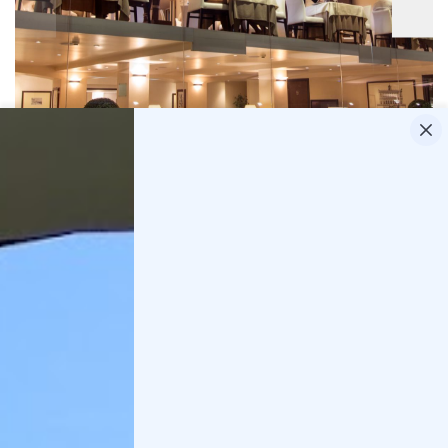
A Cagliari potete trovare il
Ristorante La Scala
con
un menù da 150€ a persona. Vi verrà offerto un
aperitivo di benvenuto, il cenone a più portate e dj
set per tutta la sera. I bambini potranno divertirsi
nell'area bimbi.
Invece, ad Alghero potete provare l'
Agriturismo
Rudas
. In questo caso il menù di Capodanno parte da
un prezzo di circa 60€ a persona e prevede ottimo