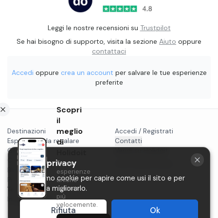
Leggi le nostre recensioni su
Trustpilot
Se hai bisogno di supporto, visita la sezione
Aiuto
oppure
contattaci
Accedi
oppure
crea un account
per salvare le tue esperienze
preferite
Scopri
il
meglio
Destinazioni
Accedi / Registrati
Esperienze da regalare
di
Contatti
Gift card
Vendi su Holidoit
Holidoit
Cosa fare a...
La tua privacy
Trova
P.IVA 11482970966
Blog
esperienze
Utilizziamo cookie per capire come usi il sito e per
Privacy
uniche
aiutarci a migliorarlo.
ancora
Termini
più
Instagram
velocemente.
Rifiuta
Ok