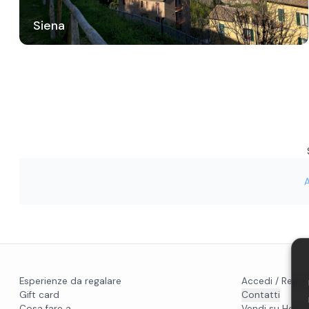
Siena
Esperienze da regalare
Accedi / Regist
Gift card
Contatti
Cosa fare a...
Vendi su Holido