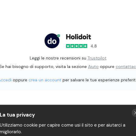
Leggi le nostre recensioni su
Trustpilot
Se hai bisogno di supporto, visita la sezione
Aiuto
oppure
contattac
Accedi
oppure
crea un account
per salvare le tue esperienze preferi
La tua privacy
rati
Privacy
Utilizziamo cookie per capire come usi il sito e per aiutarci a
Termini
migliorarlo.
it
P.IVA 11482970966