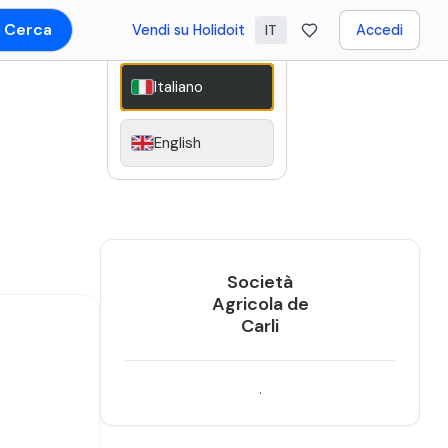
Cerca
Vendi su Holidoit
Accedi
IT
Italiano
English
Società
Agricola de
Carli
.