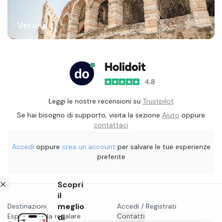
Verona
Leggi le nostre recensioni su
Trustpilot
Se hai bisogno di supporto, visita la sezione
Aiuto
oppure
contattaci
Accedi
oppure
crea un account
per salvare le tue esperienze
preferite
Scopri
il
meglio
Destinazioni
Accedi / Registrati
Esperienze da regalare
di
Contatti