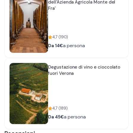
dell'Azienda Agricola Monte del
Fra'
4,7
(
190
)
a persona
Da
14€
Degustazione di vino e cioccolato
fuori Verona
4,7
(
189
)
a persona
Da
45€