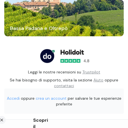
Bassa Padana e Oltrepò
Leggi le nostre recensioni su
Trustpilot
Se hai bisogno di supporto, visita la sezione
Aiuto
oppure
contattaci
Accedi
oppure
crea un account
per salvare le tue esperienze
preferite
Scopri
il