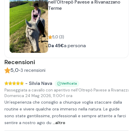
nell'Oltrepò Pavese a Rivanazzano
Terme
5,0
(
3
)
a persona
Da
45€
Recensioni
5,0
•
3
recensioni
-
Silvia Nava
Verificata
Passeggiata a cavallo con aperitivo nell'Oltrepò Pavese a Rivanazza
Domenica 24 Mag 2026
,
11:00
•
1 ora
Un’esperienza che consiglio a chiunque voglia staccare dalla
routine e vivere qualche ora immerso nella natura. Le guide
sono state gentilissime, professionali e sempre attente a farci
sentire a nostro agio du
...altro