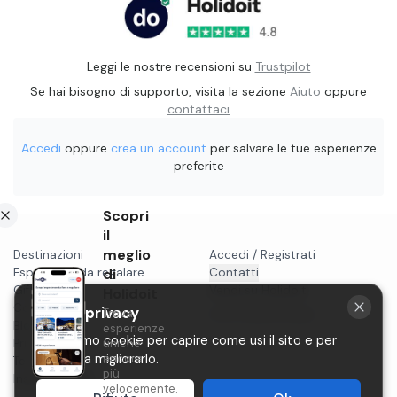
Leggi le nostre recensioni su
Trustpilot
Se hai bisogno di supporto, visita la sezione
Aiuto
oppure
contattaci
Accedi
oppure
crea un account
per salvare le tue esperienze
preferite
Scopri
il
meglio
Destinazioni
Accedi / Registrati
Esperienze da regalare
di
Contatti
Gift card
Vendi su Holidoit
Holidoit
Cosa fare a...
La tua privacy
Trova
P.IVA 11482970966
Blog
esperienze
Utilizziamo cookie per capire come usi il sito e per
Privacy
uniche
aiutarci a migliorarlo.
ancora
Termini
più
Instagram
velocemente.