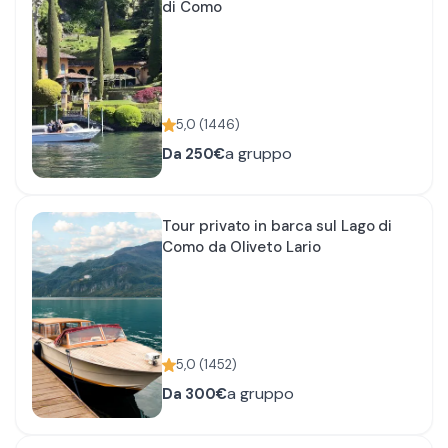
di Como
5,0
(
1446
)
a gruppo
Da
250€
Tour privato in barca sul Lago di
Como da Oliveto Lario
5,0
(
1452
)
a gruppo
Da
300€