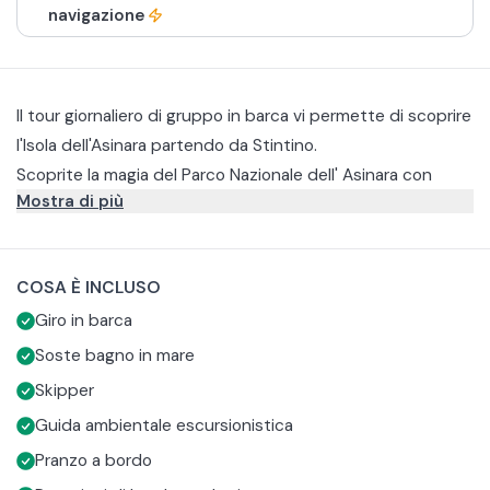
navigazione
Il tour giornaliero di gruppo in barca vi permette di scoprire
l'Isola dell'Asinara partendo da Stintino.
Scoprite la magia del Parco Nazionale dell' Asinara con
Mostra di più
un'escursione che unisce natura, relax e confort.
La navigazione vi porterà tra acque cristalline con soste
bagno nelle cale più suggestive, scelte di volta in volta in
COSA È INCLUSO
base ai venti per garantirvi sempre le condizioni migliori.
A bordo sarete accolto da un fresco aperitivo servito
Giro in barca
durante la mattinata, seguito da un primo a base di pesce
preparato con ingredienti freschi e locali e servito
Con un pò di fortuna, durante la traversata potrete anche
Soste bagno in mare
comodamente al tavolo.
vivere l'emozione di avvistare i delfini che spesso
Skipper
accompagnano la barca.
Guida ambientale escursionistica
Pranzo a bordo