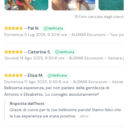
15
Foto caricate dagli utenti
-
Pal N.
Verificata
Domenica 5 Lug 2026
,
9:30
•
8 ore
- ALEMAR Escursioni - Tour priv
-
Caterina S.
Verificata
Giovedì 14 Ago 2025
,
9:30
•
8 ore
- ALEMAR Escursioni – Asinara pr
-
Elisa M.
Verificata
Domenica 17 Ago 2025
,
9:30
•
8 ore
- ALEMAR Escursioni – Asinara 
Bellissima esperienza, per non parlare della gentilezza di
Antonio e Elisabetta.. Lo consiglio assolutamente!!
Risposta dall'host
:
Grazie di cuore per le tue bellissime parole! Siamo felici che
la tua esperienza sia stata positiva
...altro