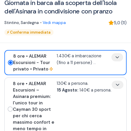
Giornata in barca alla scoperta dell'Isola
dell'Asinara in condivisione con pranzo
Stintino
,
Sardegna
-
Vedi mappa
5,0
(
11
)
⚡
Conferma immediata
8 ore
• ALEMAR
1.430€ a imbarcazione
Escursioni - Tour
(fino a 11 persone)
...
privato
• Privato
8 ore
• ALEMAR
130€ a persona.
Escursioni –
15 Agosto:
140€ a persona.
Asinara premium:
l'unico tour in
Cayman 30 sport
per chi cerca
massimo confort e
meno tempo in