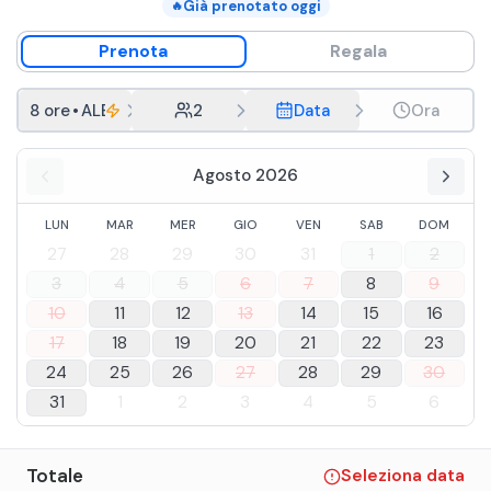
Già prenotato oggi
🔥
Prenota
Regala
8 ore
•
ALEMAR Escursioni - Tour privato
2
Data
Ora
Agosto 2026
LUN
MAR
MER
GIO
VEN
SAB
DOM
27
28
29
30
31
1
2
3
4
5
6
7
8
9
10
11
12
13
14
15
16
17
18
19
20
21
22
23
24
25
26
27
28
29
30
31
1
2
3
4
5
6
Totale
Seleziona data