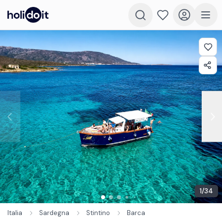
1
/
34
Italia
Sardegna
Stintino
Barca