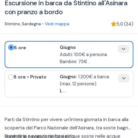
Escursione in barca da Stintino all'Asinara
con pranzo a bordo
Stintino
,
Sardegna
-
Vedi mappa
5,0
(
34
)
8 ore
Giugno
Adulti: 100€ a persona
Bambini: 75€
...
8 ore
• Privato
Giugno:
1.200€ a barca
(max. 12 persone)
L
...
Parti da Stintino per vivere un’intera giornata in barca alla
scoperta del Parco Nazionale dell’Asinara, tra soste bagno,
snorkeling e pranzo tipico sardo.
Durante la navigazione farai cinque soste nelle acque