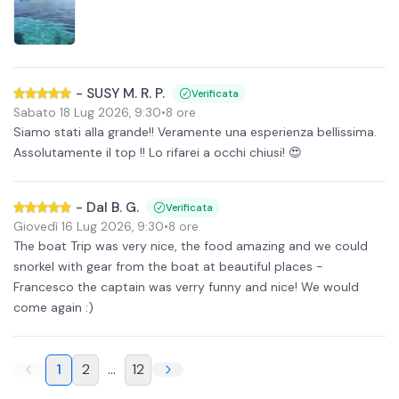
-
SUSY M. R. P.
Verificata
Sabato 18 Lug 2026
,
9:30
•
8 ore
Siamo stati alla grande!! Veramente una esperienza bellissima.
Assolutamente il top !! Lo rifarei a occhi chiusi! 😍
-
Dal B. G.
Verificata
Giovedì 16 Lug 2026
,
9:30
•
8 ore
The boat Trip was very nice, the food amazing and we could
snorkel with gear from the boat at beautiful places -
Francesco the captain was verry funny and nice! We would
come again :)
1
2
...
12