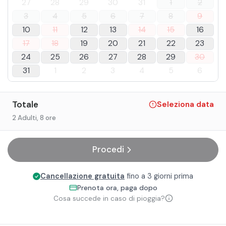
27
28
29
30
31
1
2
3
4
5
6
7
8
9
10
11
12
13
14
15
16
17
18
19
20
21
22
23
24
25
26
27
28
29
30
31
1
2
3
4
5
6
Totale
Seleziona data
2 Adulti
, 8 ore
Procedi
Cancellazione gratuita
fino a 3 giorni prima
Prenota ora, paga dopo
Cosa succede in caso di pioggia?