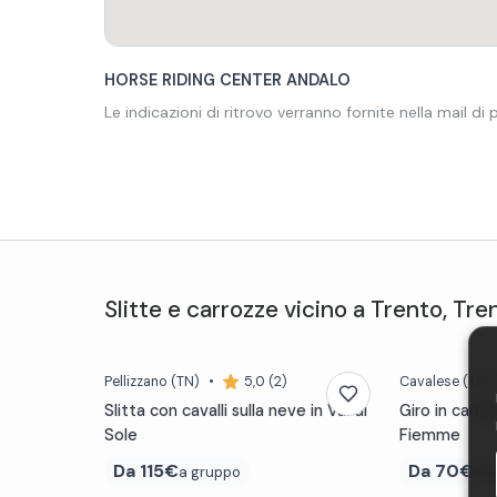
HORSE RIDING CENTER ANDALO
Le indicazioni di ritrovo verranno fornite nella mail di
Slitte e carrozze
vicino a
Trento
,
Tre
Pellizzano
(TN)
•
5,0 (2)
Cavalese
(TN)
Slitta con cavalli sulla neve in Val di
Giro in carro
Sole
Fiemme
Da
115€
Da
70€
a gruppo
a 