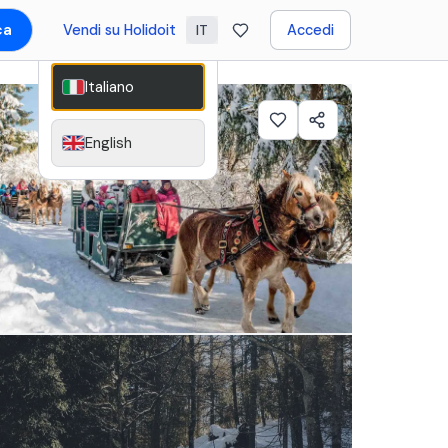
ca
Vendi su Holidoit
Accedi
IT
Italiano
English