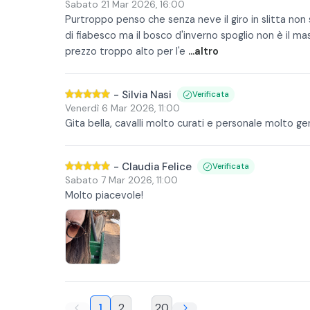
Sabato 21 Mar 2026
,
16:00
Purtroppo penso che senza neve il giro in slitta non
di fiabesco ma il bosco d'inverno spoglio non è il mas
prezzo troppo alto per l'e
...altro
-
Silvia Nasi
Verificata
Venerdì 6 Mar 2026
,
11:00
Gita bella, cavalli molto curati e personale molto ge
-
Claudia Felice
Verificata
Sabato 7 Mar 2026
,
11:00
Molto piacevole!
1
2
...
20