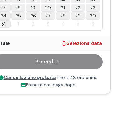
17
18
19
20
21
22
23
24
25
26
27
28
29
30
31
1
2
3
4
5
6
tale
Seleziona data
Procedi
Cancellazione gratuita
fino a 48 ore prima
Prenota ora, paga dopo