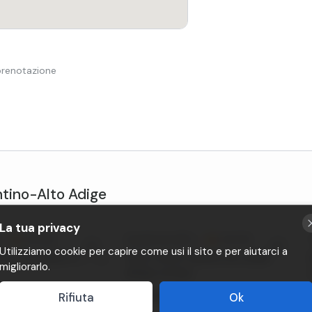
 prenotazione
ntino-Alto Adige
La tua privacy
•
4,9 (16)
Castelrotto
(BZ)
•
4,9 (14)
Utilizziamo cookie per capire come usi il sito e per aiutarci a
zza a Cavalese in Val di
Gita in slitta trainata da cavalli
migliorarlo.
all'Alpe di Siusi
Da
85€
gruppo
a gruppo
Rifiuta
Ok