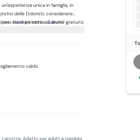
 un'esperienza unica in famiglia, in
estivi delle Dolomiti, considerate
per i bambini sotto i 3 anni è gratuito
azione, dove potrete usufruire
o Brenta, costeggiando il laghetto
To
o, fino ad arrivare alla Baita Tana
arà ritorno al Centro.
igliamento caldo
 carrozza. Adatto per adulti e bambini.