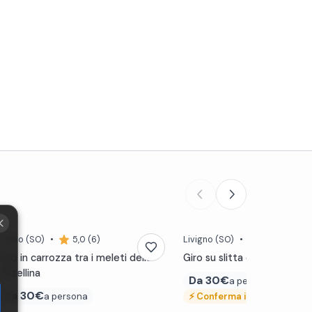
Tirano
(SO)
•
5,0 (6)
Livigno
(SO)
•
4,8 (41)
Giro in carrozza tra i meleti della
Giro su slitta e cavallo a Li
Valtellina
Da
30€
a persona
Da
30€
a persona
⚡
Conferma immediata