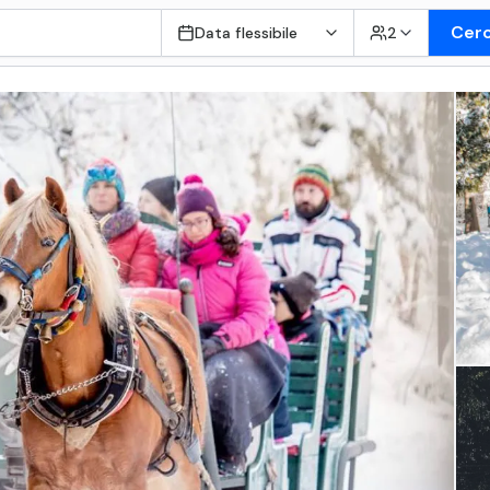
Cer
Data flessibile
2