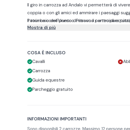
Il giro in carrozza ad Andalo vi permetterà di vivere
coppia o con gli amici ed ammirare i paesaggi sugg
Patrimonio dell'Unesco. Possono partecipare tutti, 
Il tour ha come punto di ritrovo il centro di equit
Mostra di più
e devono essere tenuti in braccio.
gratuitamente del parcheggio.
L’uscita è interamente nel Parco Naturale Adamell
carsico di Andalo ed attraversando il bosco innevat
dell’Ermellino per una sosta di 15 min circa. Poi si f
COSA È INCLUSO
Cavalli
Abb
Carrozza
Guida equestre
Parcheggio gratuito
INFORMAZIONI IMPORTANTI
Sono disponibili 2 carrozze. Massimo 12 persone per