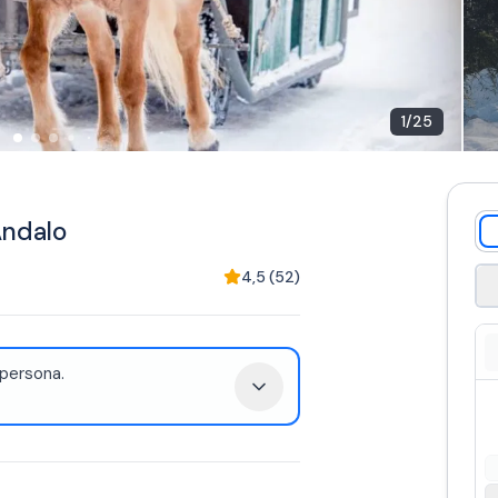
1
/
25
 Andalo
4,5
(
52
)
 persona.