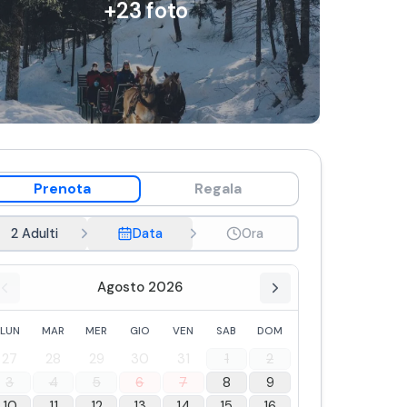
+
23
foto
Prenota
Regala
2 Adulti
Data
Ora
Agosto 2026
LUN
MAR
MER
GIO
VEN
SAB
DOM
27
28
29
30
31
1
2
3
4
5
6
7
8
9
10
11
12
13
14
15
16