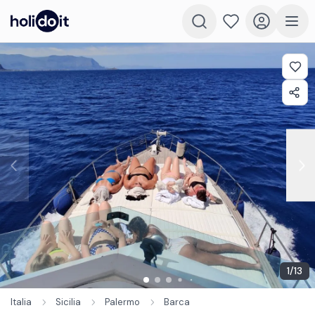
1
/
13
Italia
Sicilia
Palermo
Barca