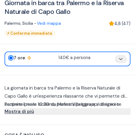
Giornata in barca tra Palermo e la Riserva
Naturale di Capo Gallo
Palermo
,
Sicilia
-
Vedi mappa
4,8
(
47
)
⚡
Conferma immediata
7 ore
140€ a persona
La giornata in barca tra Palermo e la Riserva Naturale di
Capo Gallo è un'esperienza rilassante che vi permette di
scoprire il mare siciliano, perfetta per gruppi di amici o
Partirete per le 10:30 da Marina Villa Igiea e vi dirigerete
Mostra di più
famiglie con bambini.
verso nord spingendovi fino all'Isola delle Femmine. Il
rientro è previsto per le 17:30.
Questo tour vi permetterà di fare soste in mare con la
possibilità di snorkeling in alcuni dei punti più belli della