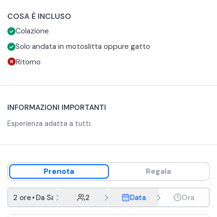
ore del mattino e godersi un momento speciale in alta
COSA È INCLUSO
quota.
Colazione
Solo andata in motoslitta oppure gatto
Ritorno
INFORMAZIONI IMPORTANTI
Esperienza adatta a tutti.
Prenota
Regala
2 ore
•
Da San Cassiano
2
Data
Ora