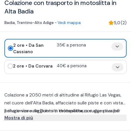
Colazione con trasporto in motoslitta in
Alta Badia
Badia
,
Trentino-Alto Adige
-
Vedi mappa
5,0
(
2
)
2 ore
• Da San
35€ a persona
Cassiano
2 ore
• Da Corvara
40€ a persona
Colazione a 2050 metri di altitudine al Rifugio Las Vegas,
nel cuore dell’Alta Badia, affacciato sulle piste e con vista
panoramica sulle Dolomiti. Un’esperienza suggestiva per
Il rifugio viene raggiunto in
motoslitta
, con due possibili
Mostra di più
iniziare la giornata in quota, gustando una colazione in
punti di partenza:
San Cassiano
o
Corvara
. Un modo
un’atmosfera unica, circondati dalla quiete della montagna.
emozionante e comodo per vivere la montagna nelle prime