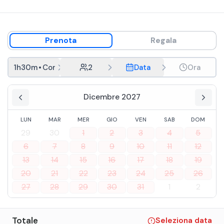
Prenota
Regala
1h30m
•
Con aperitivo
2
Data
Ora
Dicembre 2027
LUN
MAR
MER
GIO
VEN
SAB
DOM
29
30
1
2
3
4
5
6
7
8
9
10
11
12
13
14
15
16
17
18
19
20
21
22
23
24
25
26
27
28
29
30
31
1
2
Totale
Seleziona data