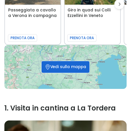
Passeggiata a cavallo
Giro in quad sui Colli
D
a Verona in campagna
Ezzellini in Veneto
C
e
PRENOTA ORA
PRENOTA ORA
Vedi sulla mappa
1
.
Visita in cantina a La Tordera