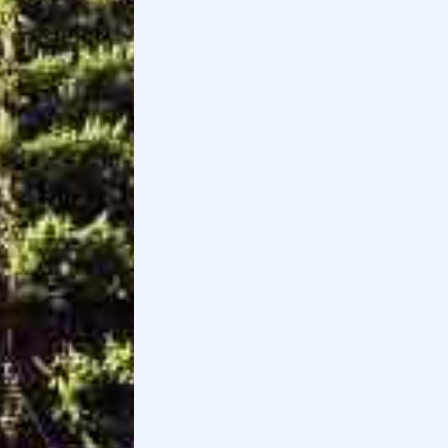
e borghi
Se siete alla ricerca di cosa vedere nel
Monferrato, abbiamo selezionato per voi le
migliori idee....
Pagine correlate
Le 15 migliori passeggiate a Cavallo in
Veneto
Passeggia a cavallo in Veneto, in campagna,
al lago o in montagna, con percorsi
panoramici. Scopri tutte le escursioni e...
Le 20 migliori Degustazioni Vini in Veneto
Degustazioni nel cuore del Veneto con
passeggiata, picnic, aperitivo e cena in vigna.
Scoprile tutte....
Le 20 migliori esperienze da fare in Veneto