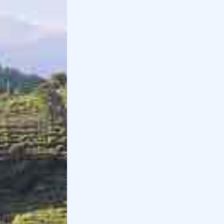
Rolle
è una frazione di Cison di Valmarino ed è uno
dei borghi più belli del Veneto. Vi consigliamo per
questo di fare una
passeggiata
tra i vicoli del suo
centro e passare per la piazzetta del paese.
Questo borgo sorge su una
collina
e per questo
offre una vista spettacolare sui vigneti circostanti.
Proprio dalla piazzetta, è infatti possibile osservare il
panorama
.