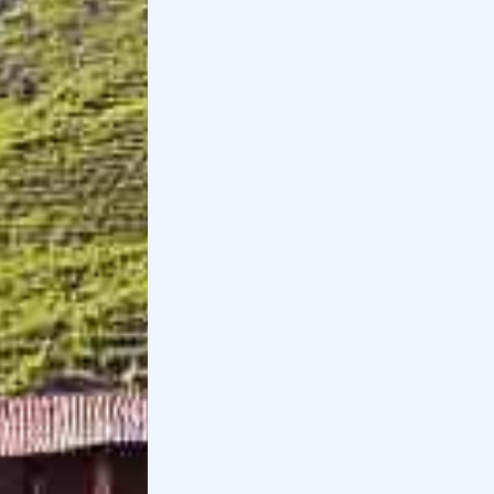
Holidoit
Il team di autori di Holidoit
Trovi
Holidoit
su
:
Iscriviti alla newsletter
Ricevi la nostra newsletter con esperienze da
fare nella tua zona.