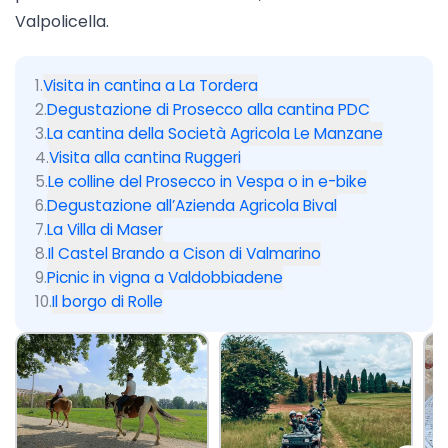
Valpolicella
.
1
.
Visita in cantina a La Tordera
2
.
Degustazione di Prosecco alla cantina PDC
3
.
La cantina della Società Agricola Le Manzane
4
.
Visita alla cantina Ruggeri
5
.
Le colline del Prosecco in Vespa o in e-bike
6
.
Degustazione all’Azienda Agricola Bival
7
.
La Villa di Maser
8
.
Il Castel Brando a Cison di Valmarino
9
.
Picnic in vigna a Valdobbiadene
10
.
Il borgo di Rolle