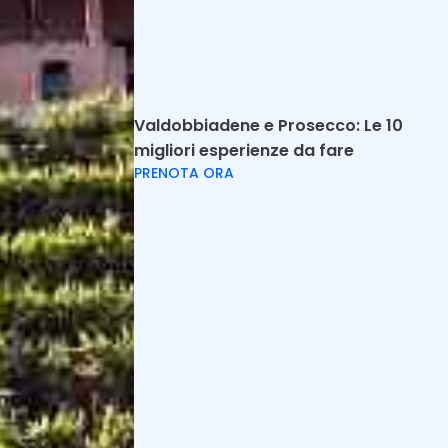
Iscriviti
Articoli correlati
Valdobbiadene e Prosecco: Le 10
migliori esperienze da fare
Cosa vedere in Valpolicella: le 11 migliori
PRENOTA ORA
località tra cantine e borghi
Ecco le migliori località della Valpolicella da
vedere, tra cantine, degustazioni e borghi e
attività....
Weekend in Franciacorta tra SPA e
degustazioni vini
Abbiamo selezionato le migliori idee per
trascorrere weekend in Franciacorta
combinando relax, escursioni e visite in lu...
Monferrato, cosa vedere tra cantine, castelli