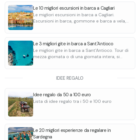
Le 10 migliori escursioni in barca a Cagliari
Le migliori escursioni in barca a Cagliari.
Escursioni in barca, gommone e barca a vela,
con soste bagno e pescaturismo. Scoprile
tutte.
Le 3 migliori gite in barca a Sant'Antioco
Le migliori gite in barca a Sant'Antioco. Tour di
mezza giornata o di una giornata intera, si
visitano spiagge e calette della Sardegna, fra
cui Spiaggia Maladroxia, Spiaggia di Capo
Sperone e la Grotta delle Sirene.
IDEE REGALO
Idee regalo da 50 a 100 euro
Lista di idee regalo tra i 50 e 100 euro
Le 20 migliori esperienze da regalare in
Sardegna