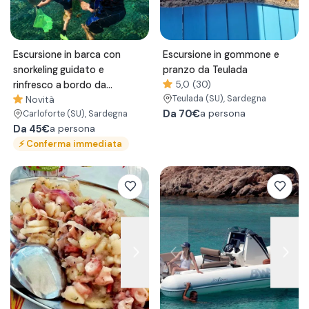
Escursione in barca con
Escursione in gommone e
snorkeling guidato e
pranzo da Teulada
rinfresco a bordo da
5,0 (30)
Teulada
(SU)
, Sardegna
Carloforte
Novità
Da
70€
a persona
Carloforte
(SU)
, Sardegna
Da
45€
a persona
⚡
Conferma immediata