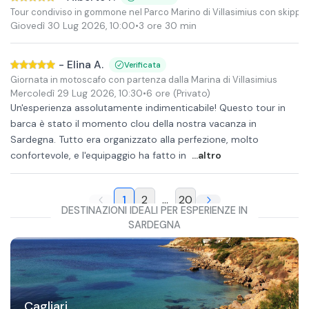
Tour condiviso in gommone nel Parco Marino di Villasimius con skippe
Giovedì 30 Lug 2026
,
10:00
•
3 ore 30 min
-
Elina A.
Verificata
Giornata in motoscafo con partenza dalla Marina di Villasimius
Mercoledì 29 Lug 2026
,
10:30
•
6 ore
(Privato)
Un'esperienza assolutamente indimenticabile! Questo tour in
barca è stato il momento clou della nostra vacanza in
Sardegna. Tutto era organizzato alla perfezione, molto
confortevole, e l'equipaggio ha fatto in
...altro
1
2
...
20
DESTINAZIONI IDEALI PER ESPERIENZE IN
SARDEGNA
Cagliari