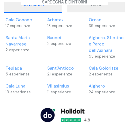
SARDEGNA E DINTORNI
Destinazioni
Città
Cala Gonone
Arbatax
Orosei
17
esperienze
18
esperienze
39
esperienze
Santa Maria
Baunei
Alghero, Stintino
Navarrese
2
esperienze
e Parco
2
esperienze
dell'Asinara
53
esperienze
Teulada
Sant'Antioco
Cala Goloritzè
5
esperienze
21
esperienze
2
esperienze
Cala Luna
Villasimius
Alghero
19
esperienze
11
esperienze
24
esperienze