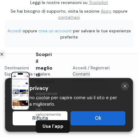
Leggi le nostre recensioni su
Trustpilot
Se hai bisogno di supporto, visita la sezione
Aiuto
oppure
contattaci
Accedi
oppure
crea un account
per salvare le tue esperienze
preferite
Scopri
il
meglio
Destinazioni
Accedi / Registrati
Esperienze da regalare
di
Contatti
Gift card
Vendi su Holidoit
Holidoit
Cosa fare a...
La tua privacy
Trova
P.IVA 11482970966
Blog
esperienze
Utilizziamo cookie per capire come usi il sito e per
Privacy
uniche
ancora
aiutarci a migliorarlo.
Termini
più
Instagram
velocemente.
Rifiuta
Ok
Usa l'app