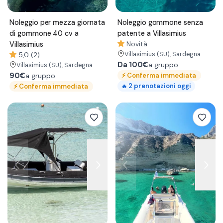
Noleggio per mezza giornata
Noleggio gommone senza
di gommone 40 cv a
patente a Villasimius
Villasimius
Novità
Villasimius
(SU)
, Sardegna
5,0 (2)
Da
100€
a gruppo
Villasimius
(SU)
, Sardegna
90€
⚡
Conferma immediata
a gruppo
2
prenotazioni oggi
⚡
Conferma immediata
🔥