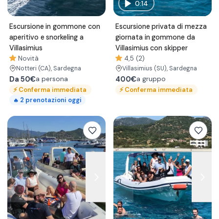
0:14
Escursione in gommone con
Escursione privata di mezza
aperitivo e snorkeling a
giornata in gommone da
Villasimius
Villasimius con skipper
Novità
4,5 (2)
Notteri
(CA)
, Sardegna
Villasimius
(SU)
, Sardegna
Da
50€
400€
a persona
a gruppo
⚡
Conferma immediata
⚡
Conferma immediata
2
prenotazioni oggi
🔥