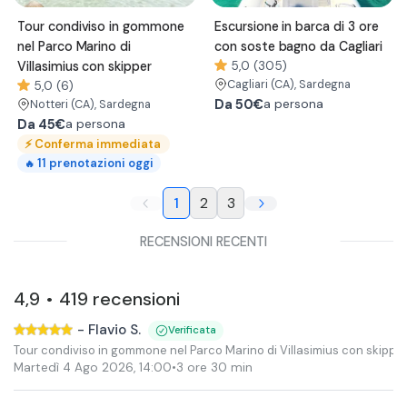
Tour condiviso in gommone
Escursione in barca di 3 ore
nel Parco Marino di
con soste bagno da Cagliari
Villasimius con skipper
5,0 (305)
Cagliari
(CA)
, Sardegna
5,0 (6)
Da
50€
a persona
Notteri
(CA)
, Sardegna
Da
45€
a persona
⚡
Conferma immediata
11
prenotazioni oggi
🔥
1
2
3
RECENSIONI RECENTI
4,9
419
recensioni
•
-
Flavio S.
Verificata
Tour condiviso in gommone nel Parco Marino di Villasimius con skippe
Martedì 4 Ago 2026
,
14:00
•
3 ore 30 min