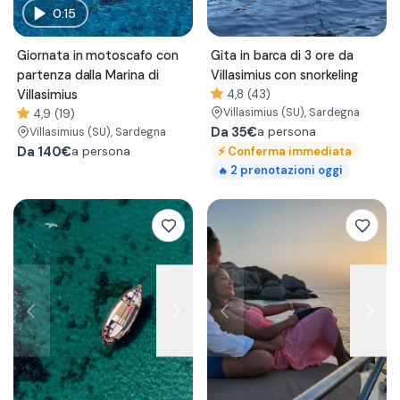
0:15
Giornata in motoscafo con
Gita in barca di 3 ore da
partenza dalla Marina di
Villasimius con snorkeling
Villasimius
4,8 (43)
Villasimius
(SU)
, Sardegna
4,9 (19)
Da
35€
a persona
Villasimius
(SU)
, Sardegna
Da
140€
⚡
Conferma immediata
a persona
2
prenotazioni oggi
🔥