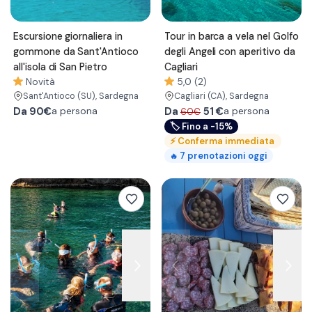
Escursione giornaliera in
Tour in barca a vela nel Golfo
gommone da Sant'Antioco
degli Angeli con aperitivo da
all'isola di San Pietro
Cagliari
Novità
5,0 (2)
Sant'Antioco
(SU)
, Sardegna
Cagliari
(CA)
, Sardegna
Da
90€
Da
51
€
a persona
a persona
60€
🏷
Fino a -15%
⚡
Conferma immediata
7
prenotazioni oggi
🔥