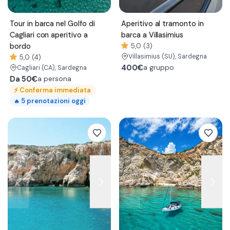
Tour in barca nel Golfo di
Aperitivo al tramonto in
Cagliari con aperitivo a
barca a Villasimius
bordo
5,0 (3)
Villasimius
(SU)
, Sardegna
5,0 (4)
400€
a gruppo
Cagliari
(CA)
, Sardegna
Da
50€
a persona
⚡
Conferma immediata
5
prenotazioni oggi
🔥