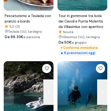
Pescaturismo a Teulada con
Tour in gommone tra Isola
pranzo a bordo
dei Cavoli e Punta Molentis
5,0 (3)
da Villasimius con aperitivo
Teulada
(SU)
, Sardegna
Novità
Da
96.33€
a persona
Villasimius
(SU)
, Sardegna
Da
50€
a gruppo
⚡
Conferma immediata
8
prenotazioni oggi
🔥