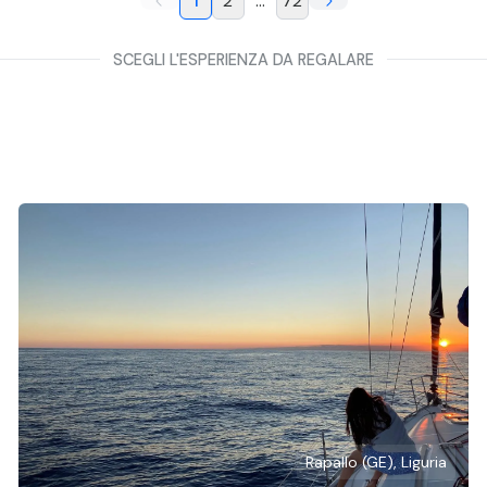
1
2
...
72
SCEGLI L'ESPERIENZA DA REGALARE
Rapallo (GE), Liguria