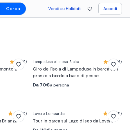
Cerca
Vendi su Holidoit
Accedi
0:17
4,6 (5)
Lampedusa e Linosa
, Sicilia
4,9 (16)
ramonto a
Giro dell'isola di Lampedusa in barca con
pranzo a bordo a base di pesce
Da
70€
a persona
4,8 (10)
Lovere
, Lombardia
4,9 (41)
n Brianza
Tour in barca sul Lago d'Iseo da Lovere