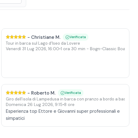
-
Christiane M.
Verificata
Tour in barca sul Lago d'Iseo da Lovere
Venerdì 31 Lug 2026
,
16:00
•
1 ora 30 min
- Bogn-Classic Boat (max
-
Roberto M.
Verificata
 pesce
Giro dell'isola di Lampedusa in barca con pranzo a bordo a base di p
Domenica 26 Lug 2026
,
9:15
•
8 ore
Esperienza top Ettore e Giovanni super professionali e
simpatici