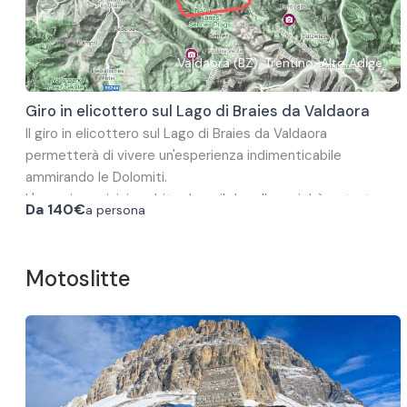
Valdaora (BZ), Trentino-Alto Adige
Giro in elicottero sul Lago di Braies da Valdaora
Il giro in elicottero sul Lago di Braies da Valdaora
permetterà di vivere un'esperienza indimenticabile
ammirando le Dolomiti.
L'esperienza inizia subito dopo il decollo, poichè potrete
Da
140€
a persona
ammirare le Dolomiti da un punti di vista completamente
nuovo.
Durante l'uscita, sorvolerete alcune località iconiche delle
Motoslitte
Dolomiti come il Lago di Braies, Prato Piazza, la Val di
Fanes e, infine, Plan de Corones.
Con questa esperienza avrete anche la possibilità di
ammirare da lontano le Tre Cime di Lavaredo, la
Marmolada e il Gruppo Sella.
Per i voli sotto le 4 persone, si verrà aggregati ad altri