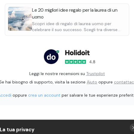
ristorante adiacente al punto di partenza. Vi verrà
I tour in motoslitta sono unici nel loro genere,
proposto un menù degustazione completo di 7 portate
un’esperienza unica che rimarrà per sempre nella vostra
Le 20 migliori idee regalo per la laurea di un
(bevande escluse).
memoria.
uomo
Scopri idee di regalo di laurea uomo per
celebrare il suo successo. Scegli tra diverse
esperienze e dai un regalo significativo e
memorabile per congratularti con il laureato.
Leggi le nostre recensioni su
Trustpilot
Se hai bisogno di supporto, visita la sezione
Aiuto
oppure
contattac
Accedi
oppure
crea un account
per salvare le tue esperienze preferi
La tua privacy