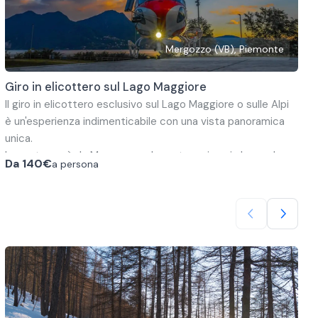
Mergozzo (VB), Piemonte
Giro in elicottero sul Lago Maggiore
Il giro in elicottero esclusivo sul Lago Maggiore o sulle Alpi
è un'esperienza indimenticabile con una vista panoramica
unica.
La partenza è da Mergozzo e le mete variano in base al
Da
140€
a persona
giro selezionato:
Volo da 10 minuti
Si farà un giro sopra il Lago Maggiore e si potranno
ammirare le famose tre Isole di Borromeo.
Volo da 30 minuti
L'itinerario di questo volo si estende su tutti e tre i laghi
della Verbania: Lago Maggiore, Lago d'Orta e il Lago
Mergozzo.
Volo da 1 ora