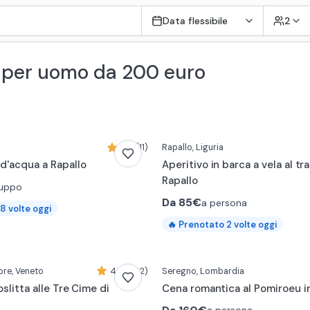
Data flessibile
2
ea per uomo da 200 euro
5,0 (11)
Rapallo
, Liguria
 d'acqua a Rapallo
Aperitivo in barca a vela al t
Rapallo
ruppo
Da
85€
a persona
8
volte oggi
🔥
Prenotato
2
volte oggi
0:19
ore
, Veneto
4,9 (202)
Seregno
, Lombardia
oslitta alle Tre Cime di
Cena romantica al Pomiroeu i