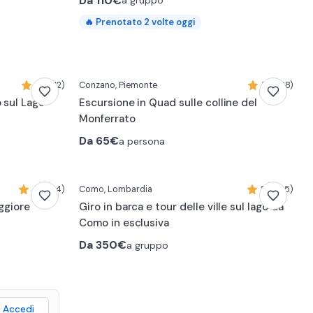
Da
110€
a gruppo
🔥
Prenotato
2
volte oggi
0:20
4,9 (12)
Conzano
, Piemonte
5,0 (38)
 sul Lago
Escursione in Quad sulle colline del
Monferrato
Da
65€
a persona
0:14
4,7 (34)
Como
, Lombardia
5,0 (35)
aggiore
Giro in barca e tour delle ville sul lago da
Como in esclusiva
Da
350€
a gruppo
Accedi