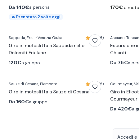
Da
140€
170€
a persona
a motos
🔥
Prenotato
2
volte oggi
0:21
Sappada
, Friuli-Venezia Giulia
4,8 (6)
Asciano
, Tosca
Giro in motoslitta a Sappada nelle
Escursione in
Dolomiti Friulane
Chianti
120€
Da
75€
a gruppo
a pe
0:30
Sauze di Cesana
, Piemonte
5,0 (6)
Courmayeur
, V
Giro in motoslitta a Sauze di Cesana
Giro in Elic
Courmayeur
Da
160€
a gruppo
Da
420€
a g
Accedi
e 