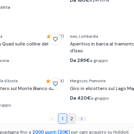
Da
160€
a persona
litta
na
5,0 (7)
Iseo
, Lombardia
 Quad sulle colline del
Aperitivo in barca al tramonto
d'Iseo
Da
285€
rsona
a gruppo
alle d'Aosta
5,0 (4)
Mergozzo
, Piemonte
ottero sul Monte Bianco da
Giro in elicottero sul Lago M
Da
420€
a gruppo
ruppo
1
2
guadagna fino a
2000
punti
(20€)
per ogni acquisto
su
Holidoit