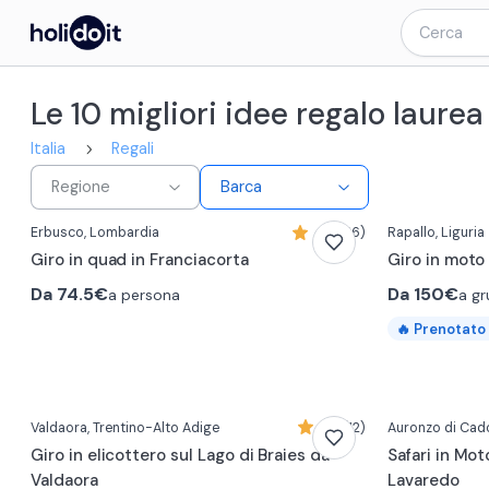
Le 10 migliori idee regalo laur
Italia
Regali
0:17
0:15
Regione
Barca
Erbusco
, Lombardia
4,9 (56)
Rapallo
, Liguria
Giro in quad in Franciacorta
Giro in moto
Da
74.5€
Da
150€
a persona
a g
🔥
Prenotato
0:24
0:13
Valdaora
, Trentino-Alto Adige
4,8 (12)
Auronzo di Cad
Giro in elicottero sul Lago di Braies da
Safari in Mot
Valdaora
Lavaredo