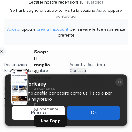
Leggi le nostre recensioni su
Trustpilot
Se hai bisogno di supporto, visita la sezione
Aiuto
oppure
contattaci
Accedi
oppure
crea un account
per salvare le tue esperienze
preferite
Scopri
il
meglio
Destinazioni
Accedi / Registrati
Esperienze da regalare
di
Contatti
Gift card
Vendi su Holidoit
Holidoit
Cosa fare a...
La tua privacy
Trova
P.IVA 11482970966
Blog
esperienze
Utilizziamo cookie per capire come usi il sito e per
Privacy
uniche
aiutarci a migliorarlo.
ancora
Termini
più
Instagram
velocemente.
Rifiuta
Ok
Usa l'app