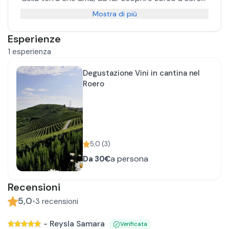
Massimo e Roberto, seconda generazione della
Mostra di più
famiglia, ereditano dal padre una filosofia
produttiva che fa del Roero l’ispirazione più
Esperienze
grande: la cantina propone e continua a proporre
1
esperienza
vini raffinati ed espressivi, capaci di regalare
sincere emozioni.
Degustazione Vini in cantina nel
Roero
5,0
(
3
)
a persona
Da
30€
Recensioni
5,0
•
3
recensioni
-
Reysla Samara
Verificata