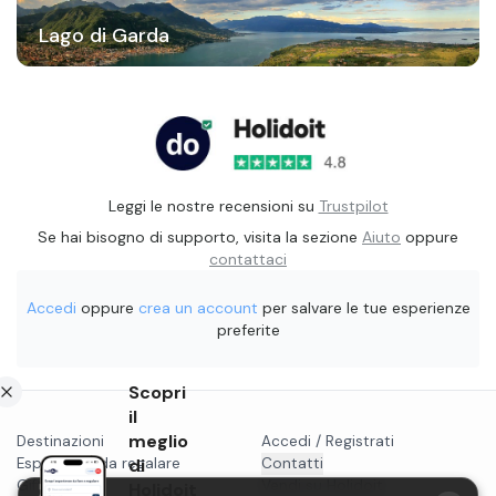
Lago di Garda
Leggi le nostre recensioni su
Trustpilot
Se hai bisogno di supporto, visita la sezione
Aiuto
oppure
contattaci
Accedi
oppure
crea un account
per salvare le tue esperienze
preferite
Scopri
il
meglio
Destinazioni
Accedi / Registrati
Esperienze da regalare
di
Contatti
Gift card
Vendi su Holidoit
Holidoit