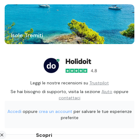
Isole Tremiti
Leggi le nostre recensioni su
Trustpilot
Se hai bisogno di supporto, visita la sezione
Aiuto
oppure
contattaci
Accedi
oppure
crea un account
per salvare le tue esperienze
preferite
Scopri