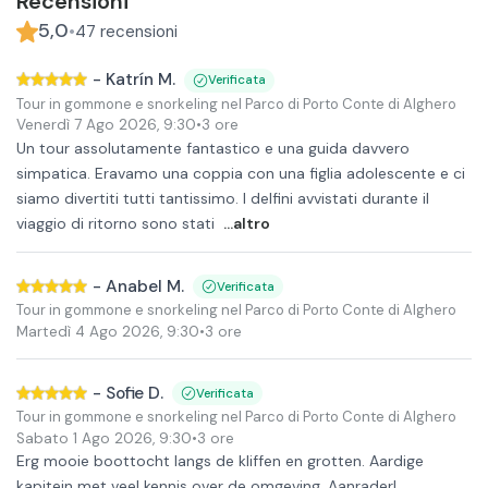
Recensioni
5,0
•
47
recensioni
-
Katrín M.
Verificata
Tour in gommone e snorkeling nel Parco di Porto Conte di Alghero
Venerdì 7 Ago 2026
,
9:30
•
3 ore
Un tour assolutamente fantastico e una guida davvero
simpatica. Eravamo una coppia con una figlia adolescente e ci
siamo divertiti tutti tantissimo. I delfini avvistati durante il
viaggio di ritorno sono stati
...altro
-
Anabel M.
Verificata
Tour in gommone e snorkeling nel Parco di Porto Conte di Alghero
Martedì 4 Ago 2026
,
9:30
•
3 ore
-
Sofie D.
Verificata
Tour in gommone e snorkeling nel Parco di Porto Conte di Alghero
Sabato 1 Ago 2026
,
9:30
•
3 ore
Erg mooie boottocht langs de kliffen en grotten. Aardige
kapitein met veel kennis over de omgeving. Aanrader!