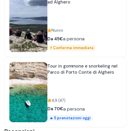
ad Alghero
Nuovo
a persona
Da
45€
⚡
Conferma immediata
Tour in gommone e snorkeling nel
Parco di Porto Conte di Alghero
4,9
(
47
)
a persona
Da
70€
5
prenotazioni oggi
🔥