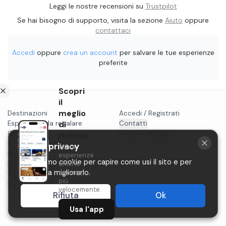
Leggi le nostre recensioni su
Trustpilot
Se hai bisogno di supporto, visita la sezione
Aiuto
oppure
contattaci
Accedi
oppure
crea un account
per salvare le tue esperienze
preferite
Scopri
il
meglio
Destinazioni
Accedi / Registrati
Esperienze da regalare
di
Contatti
Gift card
Vendi su Holidoit
Holidoit
Cosa fare a...
La tua privacy
Trova
P.IVA 11482970966
Blog
esperienze
Utilizziamo cookie per capire come usi il sito e per
Privacy
uniche
aiutarci a migliorarlo.
ancora
Termini
più
Instagram
velocemente.
Rifiuta
Ok
Usa l'app