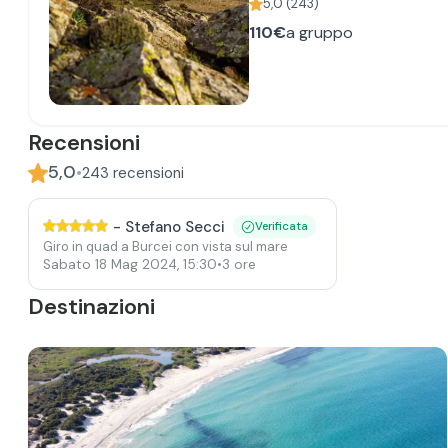
5,0
(
243
)
110€
a gruppo
Recensioni
5,0
•
243
recensioni
-
Stefano Secci
Verificata
Giro in quad a Burcei con vista sul mare
Sabato 18 Mag 2024
,
15:30
•
3 ore
Destinazioni