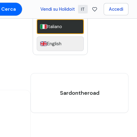
Cerca
Vendi su Holidoit
Accedi
IT
Italiano
English
Sardontheroad