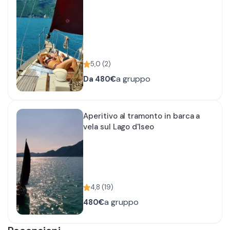
5,0
(
2
)
a gruppo
Da
480€
Aperitivo al tramonto in barca a
vela sul Lago d'Iseo
4,8
(
19
)
a gruppo
480€