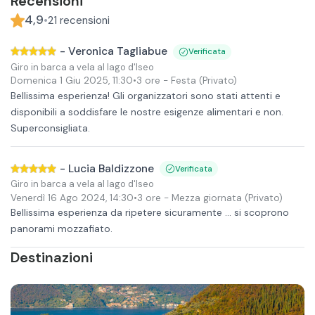
Recensioni
4,9
•
21
recensioni
-
Veronica Tagliabue
Verificata
Giro in barca a vela al lago d'Iseo
Domenica 1 Giu 2025
,
11:30
•
3 ore
- Festa
(Privato)
Bellissima esperienza! Gli organizzatori sono stati attenti e
disponibili a soddisfare le nostre esigenze alimentari e non.
Superconsigliata.
-
Lucia Baldizzone
Verificata
Giro in barca a vela al lago d'Iseo
Venerdì 16 Ago 2024
,
14:30
•
3 ore
- Mezza giornata
(Privato)
Bellissima esperienza da ripetere sicuramente … si scoprono
panorami mozzafiato.
Destinazioni