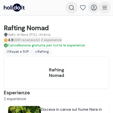
Rafting Nomad
Vallo di Nera (PG), Umbria
4,9
(
491
recensioni
)
2
esperienze
Cancellazione gratuita per tutte le esperienze
Kayak e SUP
Rafting
Rafting
Nomad
Esperienze
2
esperienze
Discesa in canoa sul fiume Nera in