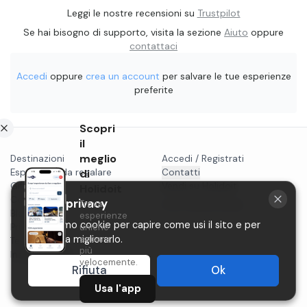
Leggi le nostre recensioni su
Trustpilot
Se hai bisogno di supporto, visita la sezione
Aiuto
oppure
contattaci
Accedi
oppure
crea un account
per salvare le tue esperienze
preferite
Scopri
il
meglio
Destinazioni
Accedi / Registrati
Esperienze da regalare
di
Contatti
Gift card
Vendi su Holidoit
Holidoit
Cosa fare a...
La tua privacy
Trova
P.IVA 11482970966
Blog
esperienze
Utilizziamo cookie per capire come usi il sito e per
Privacy
uniche
ancora
aiutarci a migliorarlo.
Termini
più
Instagram
velocemente.
Rifiuta
Ok
Usa l'app