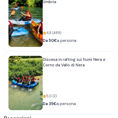
Umbria
4,8
(
489
)
a persona
Da
50€
Discesa in rafting sui fiumi Nera e
Corno da Vallo di Nera
5,0
(
2
)
a persona
Da
35€