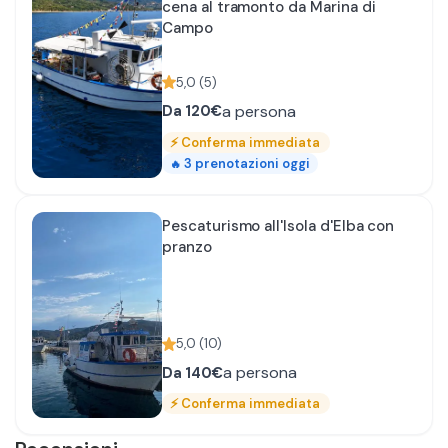
cena al tramonto da Marina di
Campo
5,0
(
5
)
a persona
Da
120€
⚡
Conferma immediata
3
prenotazioni oggi
🔥
Pescaturismo all'Isola d'Elba con
pranzo
5,0
(
10
)
a persona
Da
140€
⚡
Conferma immediata