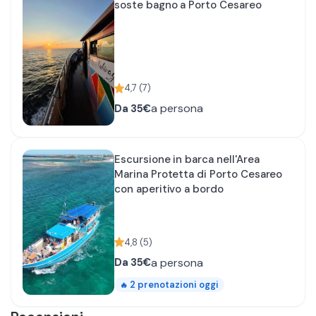
soste bagno a Porto Cesareo
4,7
(
7
)
a persona
Da
35€
Escursione in barca nell'Area
Marina Protetta di Porto Cesareo
con aperitivo a bordo
4,8
(
5
)
a persona
Da
35€
2
prenotazioni oggi
🔥