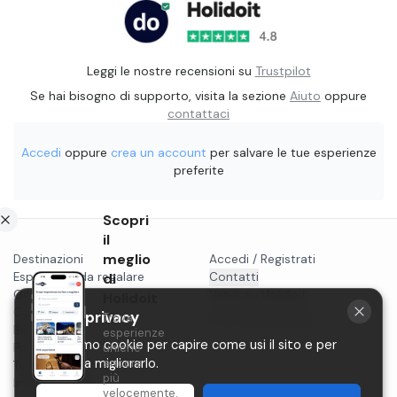
Leggi le nostre recensioni su
Trustpilot
Se hai bisogno di supporto, visita la sezione
Aiuto
oppure
contattaci
Accedi
oppure
crea un account
per salvare le tue esperienze
preferite
Scopri
il
meglio
Destinazioni
Accedi / Registrati
Esperienze da regalare
di
Contatti
Gift card
Vendi su Holidoit
Holidoit
Cosa fare a...
La tua privacy
Trova
P.IVA 11482970966
Blog
esperienze
Utilizziamo cookie per capire come usi il sito e per
Privacy
uniche
aiutarci a migliorarlo.
ancora
Termini
più
Instagram
velocemente.