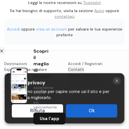
Leggi le nostre recensioni su
Trustpilot
Se hai bisogno di supporto, visita la sezione
Aiuto
oppure
contattaci
Accedi
oppure
crea un account
per salvare le tue esperienze
preferite
Scopri
il
meglio
Destinazioni
Accedi / Registrati
Esperienze da regalare
di
Contatti
Gift card
Vendi su Holidoit
Holidoit
Cosa fare a...
La tua privacy
Trova
P.IVA 11482970966
Blog
esperienze
Utilizziamo cookie per capire come usi il sito e per
Privacy
uniche
aiutarci a migliorarlo.
ancora
Termini
più
Instagram
velocemente.
Rifiuta
Ok
Usa l'app